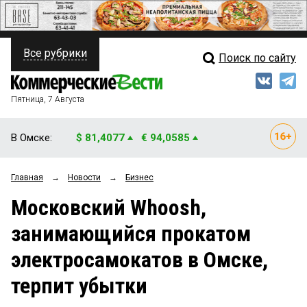
Все рубрики
Поиск по сайту
ПОЛИТИКА
Свежий выпуск
Медиа
ФИНАНСЫ
Пятница, 7 Августа
Кто есть кто
НЕДВИЖИМОСТЬ
В Омске:
$ 81,4077
€ 94,0585
Интервью
БИЗНЕС
Главная
→
Новости
→
Бизнес
Мнения
ОБЩЕСТВО
Московский Whoosh,
Рейтинги
ЗАКОН
занимающийся прокатом
Блоги
НОВОСТИ КОМПАНИЙ
электросамокатов в Омске,
Архив
ПРОИСШЕСТВИЯ
терпит убытки