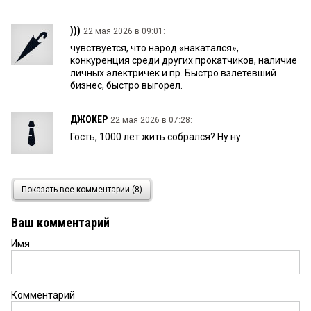
)))
22 мая 2026 в 09:01:
чувствуется, что народ «накатался»,
конкуренция среди других прокатчиков, наличие
личных электричек и пр. Быстро взлетевший
бизнес, быстро выгорел.
ДЖОКЕР
22 мая 2026 в 07:28:
Гость, 1000 лет жить собрался? Ну ну.
Гость
21 мая 2026 в 21:19:
Показать все комментарии (8)
Наблюдаешь? Чо такой злой то? Ну нравицо
людям катацо Пусь катаюца
Ваш комментарий
Имя
Гость
21 мая 2026 в 20:35:
ДЖОКЕРу. Стране России уже считай тыщя лет.
чо вы уперлись в последние двадцать? Историю
учить надоть. Без прошлого плоховато в
Комментарий
будущем