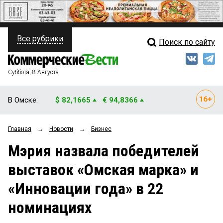
Все рубрики
Поиск по сайту
ПОЛИТИКА
Свежий выпуск
Медиа
ФИНАНСЫ
Суббота, 8 Августа
Кто есть кто
НЕДВИЖИМОСТЬ
В Омске:
$ 82,1665
€ 94,8366
Интервью
БИЗНЕС
Главная
→
Новости
→
Бизнес
Мнения
ОБЩЕСТВО
Мэрия назвала победителей
Рейтинги
ЗАКОН
выставок «Омская марка» и
Блоги
НОВОСТИ КОМПАНИЙ
«Инновации года» в 22
Архив
ПРОИСШЕСТВИЯ
номинациях