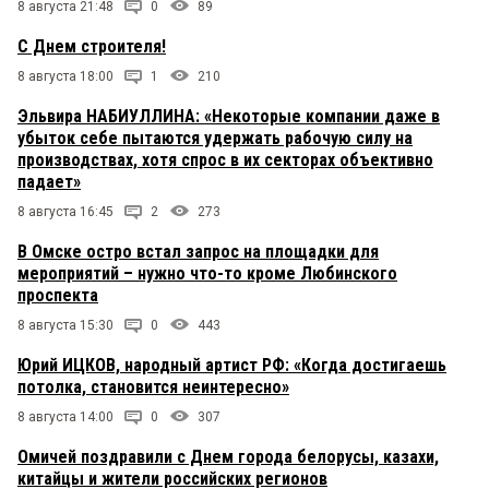
8 августа 21:48
0
89
С Днем строителя!
8 августа 18:00
1
210
Эльвира НАБИУЛЛИНА: «Некоторые компании даже в
убыток себе пытаются удержать рабочую силу на
производствах, хотя спрос в их секторах объективно
падает»
8 августа 16:45
2
273
В Омске остро встал запрос на площадки для
мероприятий – нужно что-то кроме Любинского
проспекта
8 августа 15:30
0
443
Юрий ИЦКОВ, народный артист РФ: «Когда достигаешь
потолка, становится неинтересно»
8 августа 14:00
0
307
Омичей поздравили с Днем города белорусы, казахи,
китайцы и жители российских регионов