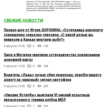
СВЕЖИЕ НОВОСТИ
Провал-шоу от Игоря ДОРОХИНА: «Сотрудница аэропорта
совершенно серьезно спросила: «С какой целью вы
привезли в Канаду мертвую рыбу?»
9 августа 15:00
0
143
Омск и Могилев укрепили сотрудничество подписанием
дорожной карты
9 августа 13:30
0
188
Водитель «Лады» ночью сбил пешехода, перебегавшего
дорогу на «красный» сигнал светофора
9 августа 12:00
0
209
«Омские Ястребы» выиграли VI омский розыгрыш
предсезонного турнира клубов МХЛ
9 августа 11:00
1
230