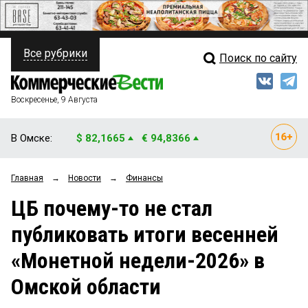
Все рубрики
Поиск по сайту
ПОЛИТИКА
Свежий выпуск
Медиа
ФИНАНСЫ
Воскресенье, 9 Августа
Кто есть кто
НЕДВИЖИМОСТЬ
В Омске:
$ 82,1665
€ 94,8366
Интервью
БИЗНЕС
Главная
→
Новости
→
Финансы
Мнения
ОБЩЕСТВО
ЦБ почему-то не стал
Рейтинги
ЗАКОН
публиковать итоги весенней
Блоги
НОВОСТИ КОМПАНИЙ
«Монетной недели-2026» в
Архив
ПРОИСШЕСТВИЯ
Омской области