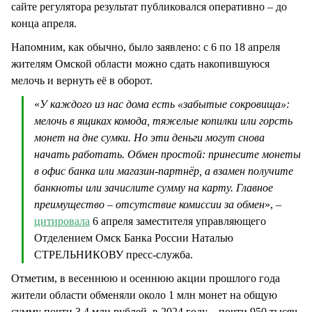
сайте регулятора результат публиковался оперативно – до
конца апреля.
Напомним, как обычно, было заявлено: с 6 по 18 апреля
жителям Омской области можно сдать накопившуюся
мелочь и вернуть её в оборот.
«
У каждого из нас дома есть «забытые сокровища»:
мелочь в ящиках комода, тяжелые копилки или горсть
монет на дне сумки. Но эти деньги могут снова
начать работать. Обмен простой: принесите монеты
в офис банка или магазин-партнёр, а взамен получите
банкноты или зачислите сумму на карту. Главное
преимущество – отсутствие комиссии за обмен
», –
цитировала
6 апреля заместителя управляющего
Отделением Омск Банка России Наталью
СТРЕЛЬНИКОВУ пресс-служба.
Отметим, в весеннюю и осеннюю акции прошлого года
жители области обменяли около 1 млн монет на общую
сумму почти 3,4 млн рублей, в 2024 году – почти 950 тысяч