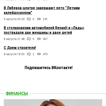
В Либеров-центре завершают лето "Летним
калейдоскопом"
9 августа 09:30
0
241
В столкновении автомобилей Renault и «Лады»
пострадали две женщины и двое детей
8 августа 21:48
0
457
С Днем строителя!
8 августа 18:00
2
476
Подпишитесь ВКонтакте!
ФИНАНСЫ