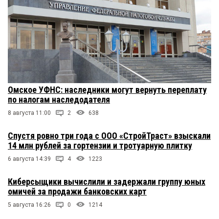
Омское УФНС: наследники могут вернуть переплату
по налогам наследодателя
8 августа 11:00
2
638
Спустя ровно три года с ООО «СтройТраст» взыскали
14 млн рублей за гортензии и тротуарную плитку
6 августа 14:39
4
1223
Киберсыщики вычислили и задержали группу юных
омичей за продажи банковских карт
5 августа 16:26
0
1214