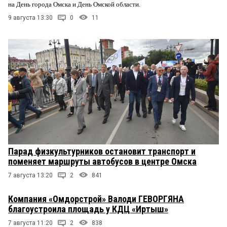
на День города Омска и День Омской области.
9 августа 13:30
0
11
Парад физкультурников остановит транспорт и
поменяет маршруты автобусов в центре Омска
7 августа 13:20
2
841
Компания «Омдорстрой» Валоди ГЕВОРГЯНА
благоустроила площадь у КДЦ «Иртыш»
7 августа 11:20
2
838