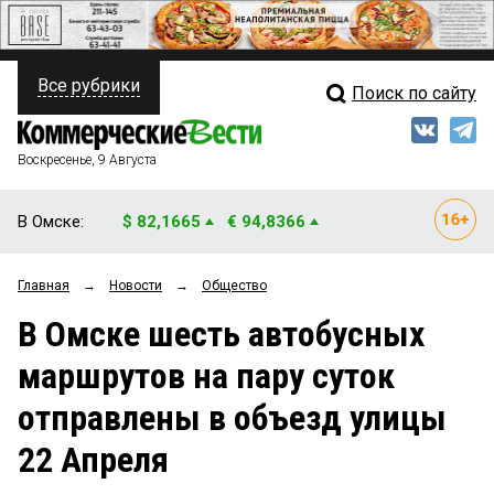
Все рубрики
Поиск по сайту
ПОЛИТИКА
Свежий выпуск
Медиа
ФИНАНСЫ
Воскресенье, 9 Августа
Кто есть кто
НЕДВИЖИМОСТЬ
В Омске:
$ 82,1665
€ 94,8366
Интервью
БИЗНЕС
Главная
→
Новости
→
Общество
Мнения
ОБЩЕСТВО
В Омске шесть автобусных
Рейтинги
ЗАКОН
маршрутов на пару суток
Блоги
НОВОСТИ КОМПАНИЙ
отправлены в объезд улицы
Архив
ПРОИСШЕСТВИЯ
22 Апреля