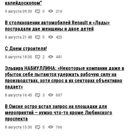
калейдоскопом"
9 августа 09:30
0
210
В столкновении автомобилей Renault и «Лады»
пострадали две женщины и двое детей
8 августа 21:48
0
425
С Днем строителя!
8 августа 18:00
2
441
Эльвира НАБИУЛЛИНА: «Некоторые компании даже в
убыток себе пытаются удержать рабочую силу на
производствах, хотя спрос в их секторах объективно
падает»
8 августа 16:45
3
607
В Омске остро встал запрос на площадки для
мероприятий – нужно что-то кроме Любинского
проспекта
8 августа 15:30
5
766