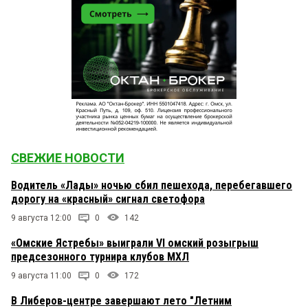
СВЕЖИЕ НОВОСТИ
Водитель «Лады» ночью сбил пешехода, перебегавшего
дорогу на «красный» сигнал светофора
9 августа 12:00
0
142
«Омские Ястребы» выиграли VI омский розыгрыш
предсезонного турнира клубов МХЛ
9 августа 11:00
0
172
В Либеров-центре завершают лето "Летним