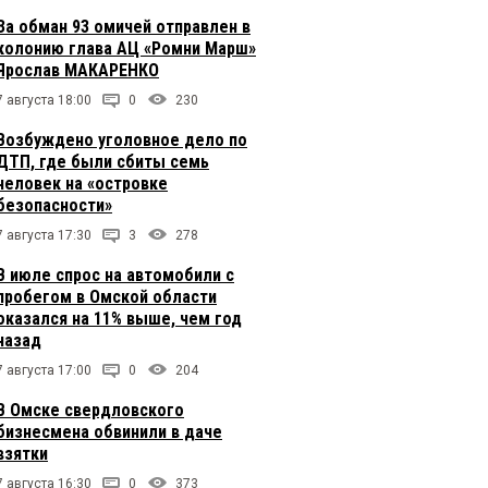
За обман 93 омичей отправлен в
колонию глава АЦ «Ромни Марш»
Ярослав МАКАРЕНКО
7 августа 18:00
0
230
Возбуждено уголовное дело по
ДТП, где были сбиты семь
человек на «островке
безопасности»
7 августа 17:30
3
278
В июле спрос на автомобили с
пробегом в Омской области
оказался на 11% выше, чем год
назад
7 августа 17:00
0
204
В Омске свердловского
бизнесмена обвинили в даче
взятки
7 августа 16:30
0
373