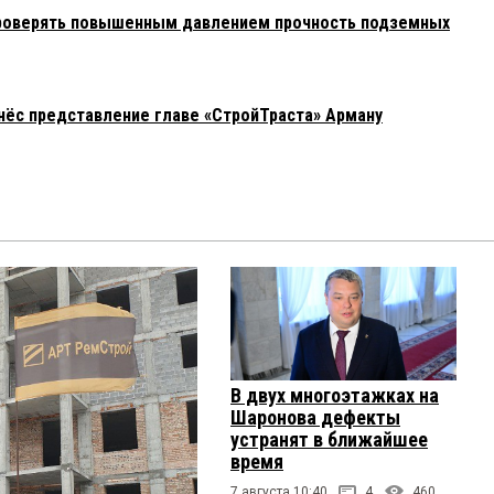
 проверять повышенным давлением прочность подземных
ёс представление главе «СтройТраста» Арману
В двух многоэтажках на
Шаронова дефекты
устранят в ближайшее
время
7 августа 10:40
4
460