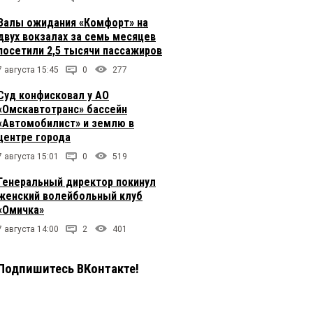
Залы ожидания «Комфорт» на
двух вокзалах за семь месяцев
посетили 2,5 тысячи пассажиров
7 августа 15:45
0
277
Суд конфисковал у АО
«Омскавтотранс» бассейн
«Автомобилист» и землю в
центре города
7 августа 15:01
0
519
Генеральный директор покинул
женский волейбольный клуб
«Омичка»
7 августа 14:00
2
401
Подпишитесь ВКонтакте!