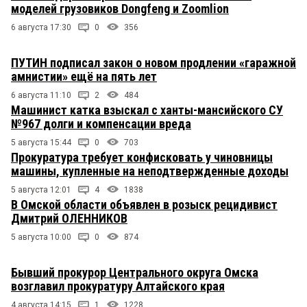
моделей грузовиков Dongfeng и Zoomlion
6 августа 17:30
0
356
ПУТИН подписал закон о новом продлении «гаражной
амнистии» ещё на пять лет
6 августа 11:10
2
484
Машинист катка взыскал с ханты-мансийского СУ
№967 долги и компенсации вреда
5 августа 15:44
0
703
Прокуратура требует конфисковать у чиновницы
машины, купленные на неподтвержденные доходы
5 августа 12:01
4
1838
В Омской области объявлен в розыск рецидивист
Дмитрий ОЛЕННИКОВ
5 августа 10:00
0
874
Бывший прокурор Центрального округа Омска
возглавил прокуратуру Алтайского края
4 августа 14:15
1
1228