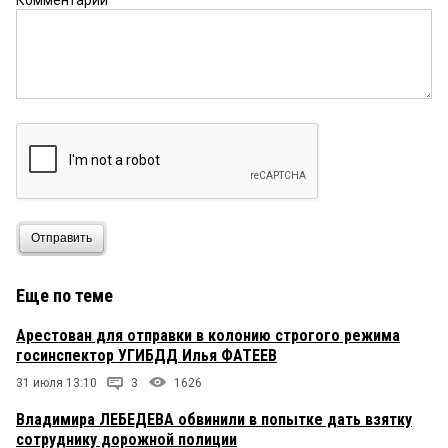
Всё идёт по плану
2 июня 2026 в 16:47:
«Никогда такого не было, и вот опять»
Омич
2 июня 2026 в 16:07:
Чтобы сотрудник полиции брал взятки — быть
этого не может! В милиции брали, но
полицейских же всех проверяли или
аттестовали, следовательно те, кто там
оказались — эталоны чистоты и свежести.
Отправить
Еще по теме
Арестован для отправки в колонию строгого режима
госинспектор УГИБДД Илья ФАТЕЕВ
31 июля 13:10
3
1626
Владимира ЛЕБЕДЕВА обвинили в попытке дать взятку
сотруднику дорожной полиции