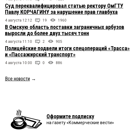
Суд переквалифицировал статью ректору ОмГТУ
Павлу КОРЧАГИНУ за нарушение прав главбуха
4 августа 12:12
19
1960
В Омскую область поставки заграничных арбузов
выросли до более двух тысяч тонн
4 августа 11:10
2
905
Полицейские подвели итоги спецопераций «Трасса»
и «Пассажирский транспорт»
4 августа 10:00
0
886
Все новости
→
Оформите подписку
на газету «Коммерческие вести»