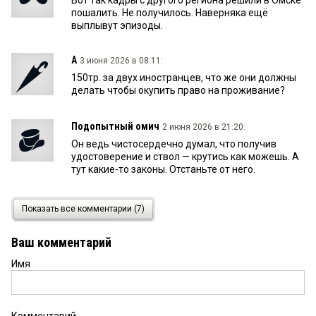
пошалить. Не получилось. Наверняка ещё
выплывут эпизоды.
А
3 июня 2026 в 08:11:
150тр. за двух иностранцев, что же они должны
делать чтобы окупить право на проживание?
Подопытный омич
2 июня 2026 в 21:20:
Он ведь чистосердечно думал, что получив
удостоверение и ствол — крутись как можешь. А
тут какие-то законы. Отстаньте от него.
вася
2 июня 2026 в 20:29:
Показать все комментарии (7)
скоро шаурмой будут брать
Ваш комментарий
Имя
55
2 июня 2026 в 17:47:
Когда уже до следственного управления умвд
очередь дойдёт на посадку?
Комментарий