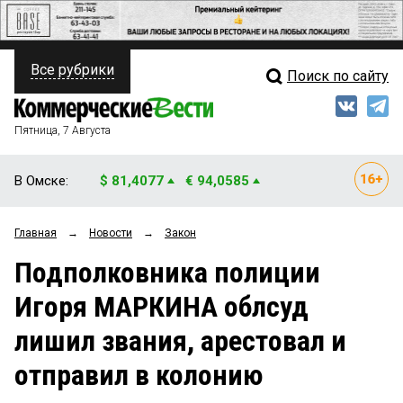
Все рубрики
Поиск по сайту
ПОЛИТИКА
Свежий выпуск
Медиа
ФИНАНСЫ
Пятница, 7 Августа
Кто есть кто
НЕДВИЖИМОСТЬ
В Омске:
$ 81,4077
€ 94,0585
Интервью
БИЗНЕС
Главная
→
Новости
→
Закон
Мнения
ОБЩЕСТВО
Подполковника полиции
Рейтинги
ЗАКОН
Игоря МАРКИНА облсуд
Блоги
НОВОСТИ КОМПАНИЙ
лишил звания, арестовал и
Архив
ПРОИСШЕСТВИЯ
отправил в колонию