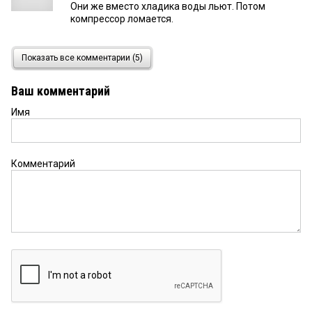
Они же вместо хладика воды льют. Потом
компрессор ломается.
Бэк
4 июня 2026 в 14:07:
Показать все комментарии (5)
...ага. Заправки настолько тайные, что просто на
обочинах авто с объявлениями и баллонами
Ваш комментарий
стоят. М.б. «тайный» и «нелегальный» — это
прямо не синонимы?
Имя
Гость
4 июня 2026 в 14:03:
Заголовок статьи — прям название для
Комментарий
детектива...