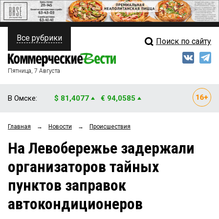
Все рубрики
Поиск по сайту
ПОЛИТИКА
Свежий выпуск
Медиа
ФИНАНСЫ
Пятница, 7 Августа
Кто есть кто
НЕДВИЖИМОСТЬ
В Омске:
$ 81,4077
€ 94,0585
Интервью
БИЗНЕС
Главная
→
Новости
→
Происшествия
Мнения
ОБЩЕСТВО
На Левобережье задержали
Рейтинги
ЗАКОН
организаторов тайных
Блоги
НОВОСТИ КОМПАНИЙ
пунктов заправок
Архив
ПРОИСШЕСТВИЯ
автокондиционеров