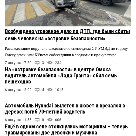
Возбуждено уголовное дело по ДТП, где были сбиты
семь человек на «островке безопасности»
Расследование поручено следователю спецотдела СУ УМВД по городу
Омску, уточнили KVnews собеседники в следкоме и прокуратуре.
7 августа 17:30
3
234
На «островке безопасности» в центре Омска
водитель автомобиля «Лада Гранта» сбил семь
пешеходов
6 августа 18:02
4
1015
Автомобиль Hyundai вылетел в кювет и врезался в
дерево: погиб 70-летний водитель
6 августа 11:55
0
606
Ещё в одном селе столкнулись мотоциклы – теперь
травмированы две девочки и мужчина