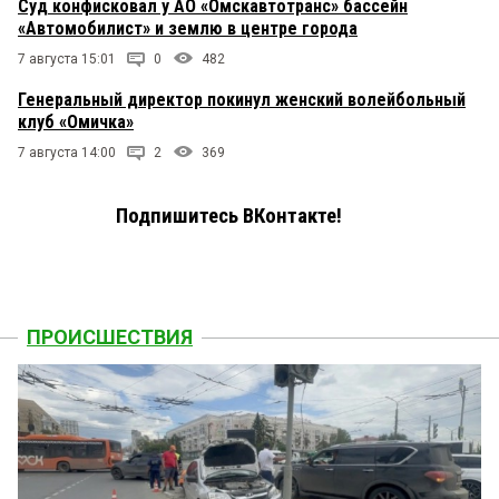
Суд конфисковал у АО «Омскавтотранс» бассейн
«Автомобилист» и землю в центре города
7 августа 15:01
0
482
Генеральный директор покинул женский волейбольный
клуб «Омичка»
7 августа 14:00
2
369
Подпишитесь ВКонтакте!
ПРОИСШЕСТВИЯ