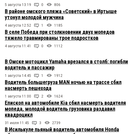
5 августа 13:19
0
806
В районе омского пляжа «Советский» в Иртыше
утонул молодой мужчина
4 августа 12:52
1
1185
В селе Победа при столкновении двух мопедов
тяжело травмированы трое подростков
4 августа 11:41
0
1112
В Омске мотоцикл Yamaha врезался в столб: погибли
водитель и пассажир
1 августа 14:45
1
1912
Водитель большегруза MAN ночью на трассе сбил
насмерть пешехода
1 августа 11:00
2
1624
Епископ на автомобиле Kia сбил насмерть водителя
мопеда, молодой водитель грузовика раздавил
квадроцикл
31 июля 11:45
3
2739
В Исилькуле пьяный водитель автомобиля Honda