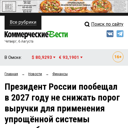
Все рубрики
Поиск по сайту
ПОЛИТИКА
Свежий выпуск
Медиа
ФИНАНСЫ
Четверг, 6 Августа
Кто есть кто
НЕДВИЖИМОСТЬ
В Омске:
$ 80,9293
€ 93,1901
Интервью
БИЗНЕС
Главная
→
Новости
→
Финансы
Мнения
ОБЩЕСТВО
Президент России пообещал
Рейтинги
ЗАКОН
в 2027 году не снижать порог
Блоги
НОВОСТИ КОМПАНИЙ
выручки для применения
Архив
ПРОИСШЕСТВИЯ
упрощённой системы