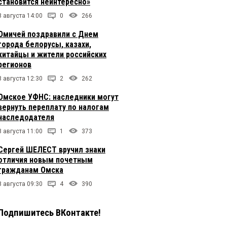
становится неинтересно»
8 августа 14:00
0
266
Омичей поздравили с Днем
города белорусы, казахи,
китайцы и жители российских
регионов
8 августа 12:30
2
262
Омское УФНС: наследники могут
вернуть переплату по налогам
наследодателя
8 августа 11:00
1
373
Сергей ШЕЛЕСТ вручил знаки
отличия новым почетным
гражданам Омска
8 августа 09:30
4
390
Подпишитесь ВКонтакте!