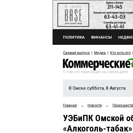
ПОЛИТИКА
ФИНАНСЫ
НЕДВИ
Свежий выпуск
Медиа
Кто есть кто
О том, что происходит на самом деле
В Омске суббота, 8 Августа
Главная
→
Новости
→
Происшест
УЭБиПК Омской об
«Алкоголь-табак»