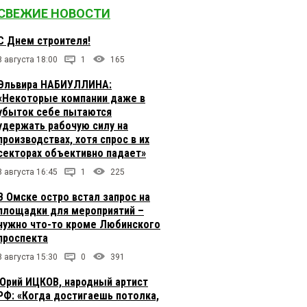
СВЕЖИЕ НОВОСТИ
С Днем строителя!
8 августа 18:00
1
165
Эльвира НАБИУЛЛИНА:
«Некоторые компании даже в
убыток себе пытаются
удержать рабочую силу на
производствах, хотя спрос в их
секторах объективно падает»
8 августа 16:45
1
225
В Омске остро встал запрос на
площадки для мероприятий –
нужно что-то кроме Любинского
проспекта
8 августа 15:30
0
391
Юрий ИЦКОВ, народный артист
РФ: «Когда достигаешь потолка,