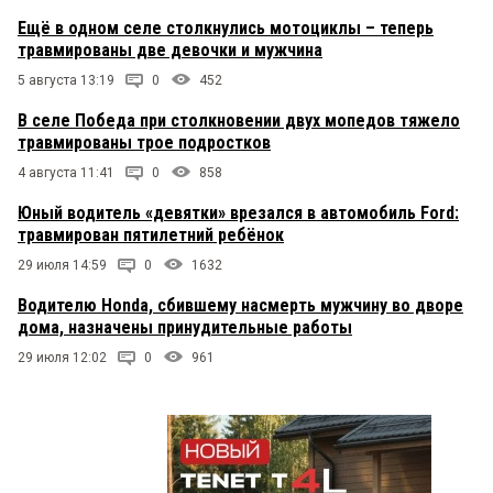
Ещё в одном селе столкнулись мотоциклы – теперь
травмированы две девочки и мужчина
5 августа 13:19
0
452
В селе Победа при столкновении двух мопедов тяжело
травмированы трое подростков
4 августа 11:41
0
858
Юный водитель «девятки» врезался в автомобиль Ford:
травмирован пятилетний ребёнок
29 июля 14:59
0
1632
Водителю Honda, сбившему насмерть мужчину во дворе
дома, назначены принудительные работы
29 июля 12:02
0
961