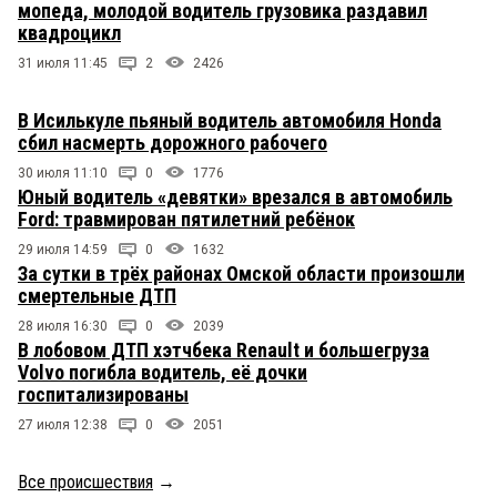
мопеда, молодой водитель грузовика раздавил
квадроцикл
31 июля 11:45
2
2426
В Исилькуле пьяный водитель автомобиля Honda
сбил насмерть дорожного рабочего
30 июля 11:10
0
1776
Юный водитель «девятки» врезался в автомобиль
Ford: травмирован пятилетний ребёнок
29 июля 14:59
0
1632
За сутки в трёх районах Омской области произошли
смертельные ДТП
28 июля 16:30
0
2039
В лобовом ДТП хэтчбека Renault и большегруза
Volvo погибла водитель, её дочки
госпитализированы
27 июля 12:38
0
2051
Все происшествия
→