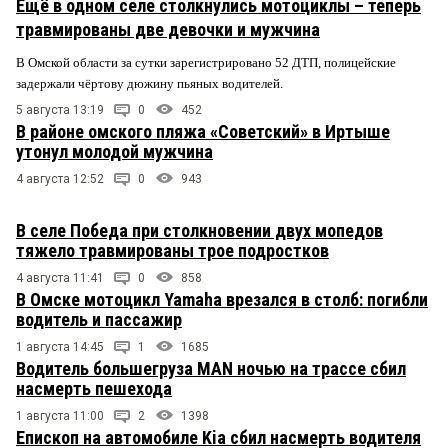
Ещё в одном селе столкнулись мотоциклы – теперь
травмированы две девочки и мужчина
В Омской области за сутки зарегистрировано 52 ДТП, полицейские
задержали чёртову дюжину пьяных водителей.
5 августа 13:19
0
452
В районе омского пляжа «Советский» в Иртыше
утонул молодой мужчина
4 августа 12:52
0
943
В селе Победа при столкновении двух мопедов
тяжело травмированы трое подростков
4 августа 11:41
0
858
В Омске мотоцикл Yamaha врезался в столб: погибли
водитель и пассажир
1 августа 14:45
1
1685
Водитель большегруза MAN ночью на трассе сбил
насмерть пешехода
1 августа 11:00
2
1398
Епископ на автомобиле Kia сбил насмерть водителя