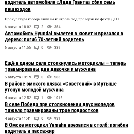
водитель автомобиля «Лада Гранта» сбил семь
пешеходов
Прокуратура города взяла на контроль ход проверки по факту ДТП.
6 августа 18:02
2
384
Автомобиль Hyundai вылетел в кювет и врезался в
дерево: погиб 70-летний водитель
6 августа 11:55
0
339
Ещё в одном селе столкнулись мотоциклы – теперь
травмированы две девочки и мужчина
5 августа 13:19
0
566
В районе омского пляжа «Советский» в Иртыше
утонул молодой мужчина
4 августа 12:52
1
1016
В селе Победа при столкновении двух мопедов
тяжело травмированы трое подростков
4 августа 11:41
0
931
В Омске мотоцикл Yamaha врезался в столб: погибли
водитель и пассажир