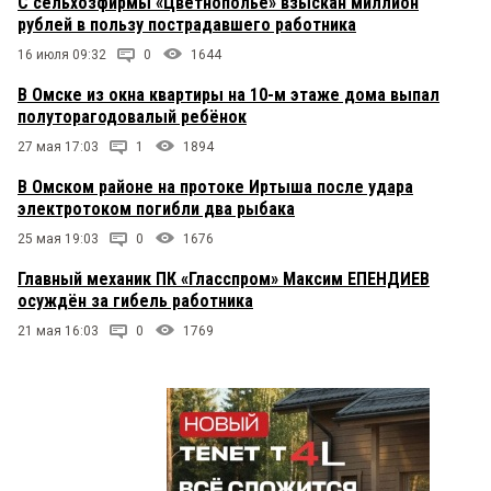
C сельхозфирмы «Цветнополье» взыскан миллион
рублей в пользу пострадавшего работника
16 июля 09:32
0
1644
В Омске из окна квартиры на 10-м этаже дома выпал
полуторагодовалый ребёнок
27 мая 17:03
1
1894
В Омском районе на протоке Иртыша после удара
электротоком погибли два рыбака
25 мая 19:03
0
1676
Главный механик ПК «Гласспром» Максим ЕПЕНДИЕВ
осуждён за гибель работника
21 мая 16:03
0
1769