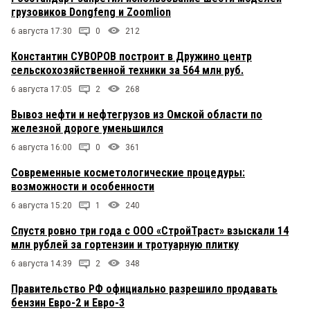
грузовиков Dongfeng и Zoomlion
6 августа 17:30
0
212
Константин СУВОРОВ построит в Дружино центр
сельскохозяйственной техники за 564 млн руб.
6 августа 17:05
2
268
Вывоз нефти и нефтегрузов из Омской области по
железной дороге уменьшился
6 августа 16:00
0
361
Современные косметологические процедуры:
возможности и особенности
6 августа 15:20
1
240
Спустя ровно три года с ООО «СтройТраст» взыскали 14
млн рублей за гортензии и тротуарную плитку
6 августа 14:39
2
348
Правительство РФ официально разрешило продавать
бензин Евро-2 и Евро-3