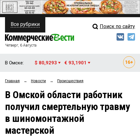
Все рубрики
Поиск по сайту
ПОЛИТИКА
Свежий выпуск
Медиа
ФИНАНСЫ
Четверг, 6 Августа
Кто есть кто
НЕДВИЖИМОСТЬ
В Омске:
$ 80,9293
€ 93,1901
Интервью
БИЗНЕС
Главная
→
Новости
→
Происшествия
Мнения
ОБЩЕСТВО
В Омской области работник
Рейтинги
ЗАКОН
получил смертельную травму
Блоги
НОВОСТИ КОМПАНИЙ
в шиномонтажной
Архив
ПРОИСШЕСТВИЯ
мастерской