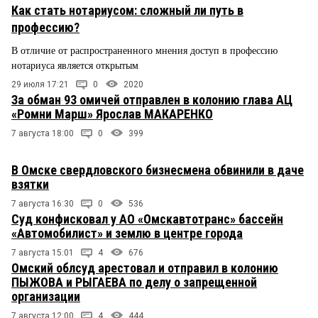
Как стать нотариусом: сложный ли путь в
профессию?
В отличие от распространенного мнения доступ в профессию
нотариуса является открытым
29 июля 17:21
0
2020
За обман 93 омичей отправлен в колонию глава АЦ
«Ромни Марш» Ярослав МАКАРЕНКО
7 августа 18:00
0
399
В Омске свердловского бизнесмена обвинили в даче
взятки
7 августа 16:30
0
536
Суд конфисковал у АО «Омскавтотранс» бассейн
«Автомобилист» и землю в центре города
7 августа 15:01
4
676
Омский облсуд арестовал и отправил в колонию
ПЫЖОВА и РЫГАЕВА по делу о запрещенной
организации
7 августа 12:00
4
444