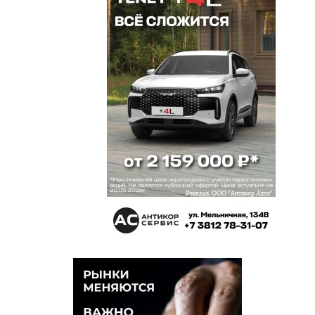
Как внимательно мэр относится к развитию
муниципальной территории…прям все на благо
города и омичей … конечно бескорыстно и честно