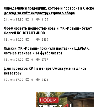
Это не тот ли
4 июля 2026 в 11:28:
Олигарх, чья сестра руководит диагностическим
Определился подрядчик, который построит в Омске
центром?
детсад за счёт инфраструктурного сбора
21 июля 15:30
3
1159
Хлад Водус
4 июля 2026 в 10:04:
Формировать полностью новый ФК «Иртыш» будет
Завидовать это не скрепно и не духовно
Сергей КОНСТАНТИНОВ
12 июля 10:00
1
2499
Горожанин
4 июля 2026 в 09:19:
Омский ФК «Иртыш» покинули наставник ЩЕРБАК,
Фирма неустановленного омского олигарха и
четыре тренера и 14 футболистов
крупного чиновника( уехавшего в
12 июля 09:00
недружественную страну) до сих пор поставляет
6
2757
рекламную и агитационную продукцию для ЕР.
Для проектов КРТ в центре Омска уже нашлись
Вот как-то так.
инвесторы
10 июля 17:00
6
2471
страна чудес
3 июля 2026 в 20:19:
франция и сколько неустановленных лиц
стремятся к её берегам
Т
3 июля 2026 в 19:11: