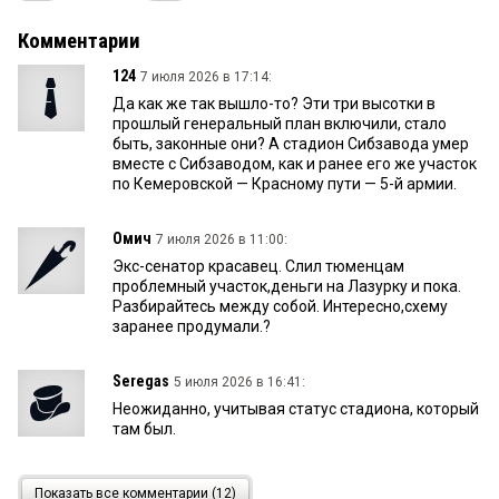
Комментарии
124
7 июля 2026 в 17:14:
Да как же так вышло-то? Эти три высотки в
прошлый генеральный план включили, стало
быть, законные они? А стадион Сибзавода умер
вместе с Сибзаводом, как и ранее его же участок
по Кемеровской — Красному пути — 5-й армии.
Омич
7 июля 2026 в 11:00:
Экс-сенатор красавец. Слил тюменцам
проблемный участок,деньги на Лазурку и пока.
Разбирайтесь между собой. Интересно,схему
заранее продумали.?
Seregas
5 июля 2026 в 16:41:
Неожиданно, учитывая статус стадиона, который
там был.
Смердяков
5 июля 2026 в 09:47:
Показать все комментарии (12)