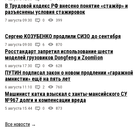
В Трудовой кодекс РФ внесено понятие «стажёр» и
разъяснены условия стажировок
7 августа 09:30
0
399
Сергею КОЗУБЕНКО продлили СИЗО до сентября
7 августа 09:00
6
870
Росстандарт запретил использование шести
моделей грузовиков Dongfeng и Zoomlion
6 августа 17:30
0
628
ПУТИН подписал закон о новом продлении «гаражной
амнистии» ещё на пять лет
6 августа 11:10
2
760
Машинист катка взыскал с ханты-мансийского СУ
№967 долги и компенсации вреда
5 августа 15:44
0
873
Все новости
→