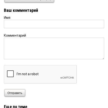
Каждый из нас должен поддерживать
неустановленного олигарха! Ведь жизнь на
Ваш комментарий
лазурном берегу не дешева. Дружно за
покупками в Бауцентр товарищи!
Имя
Александр
4 июля 2026 в 22:40:
Пацаны в футбол играли, тренировались, но
Комментарий
толстый дядя жулик решил у них забрать спорт,
так же как и картодром на ДОСААФ, пацанам
улица с наркотой вместо спорта, жуликам земля
и деньги
456
4 июля 2026 в 18:40:
при Гамбурге, значить, отхапали. Галушка?
Владимир
4 июля 2026 в 12:04:
Полежаева спросите.
Отправить
Еще по теме