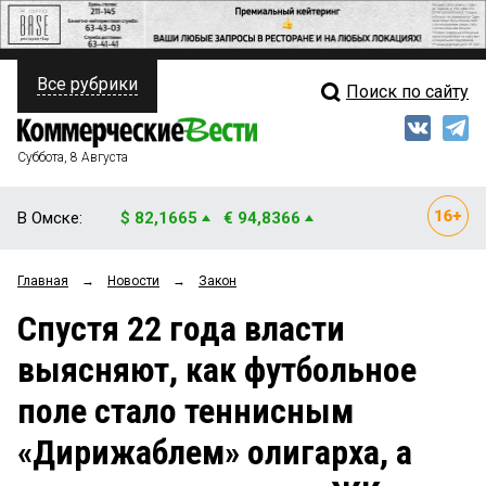
Все рубрики
Поиск по сайту
ПОЛИТИКА
Свежий выпуск
Медиа
ФИНАНСЫ
Суббота, 8 Августа
Кто есть кто
НЕДВИЖИМОСТЬ
В Омске:
$ 82,1665
€ 94,8366
Интервью
БИЗНЕС
Главная
→
Новости
→
Закон
Мнения
ОБЩЕСТВО
Спустя 22 года власти
Рейтинги
ЗАКОН
выясняют, как футбольное
Блоги
НОВОСТИ КОМПАНИЙ
поле стало теннисным
Архив
ПРОИСШЕСТВИЯ
«Дирижаблем» олигарха, а