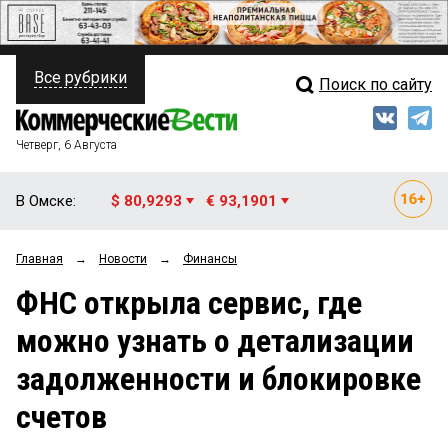
Все рубрики
Поиск по сайту
ПОЛИТИКА
Свежий выпуск
Медиа
ФИНАНСЫ
Четверг, 6 Августа
Кто есть кто
НЕДВИЖИМОСТЬ
В Омске:
$ 80,9293
€ 93,1901
Интервью
БИЗНЕС
Главная
→
Новости
→
Финансы
Мнения
ОБЩЕСТВО
ФНС открыла сервис, где
Рейтинги
ЗАКОН
можно узнать о детализации
Блоги
НОВОСТИ КОМПАНИЙ
задолженности и блокировке
Архив
ПРОИСШЕСТВИЯ
счетов