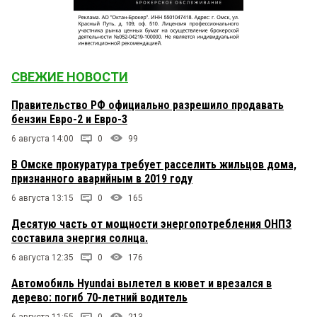
СВЕЖИЕ НОВОСТИ
Правительство РФ официально разрешило продавать
бензин Евро-2 и Евро-3
6 августа 14:00
0
99
В Омске прокуратура требует расселить жильцов дома,
признанного аварийным в 2019 году
6 августа 13:15
0
165
Десятую часть от мощности энергопотребления ОНПЗ
составила энергия солнца.
6 августа 12:35
0
176
Автомобиль Hyundai вылетел в кювет и врезался в
дерево: погиб 70-летний водитель
6 августа 11:55
0
213