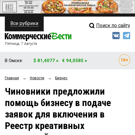
Все рубрики
Поиск по сайту
ПОЛИТИКА
Свежий выпуск
Медиа
ФИНАНСЫ
Пятница, 7 Августа
Кто есть кто
НЕДВИЖИМОСТЬ
В Омске:
$ 81,4077
€ 94,0585
Интервью
БИЗНЕС
Главная
→
Новости
→
Бизнес
Мнения
ОБЩЕСТВО
Чиновники предложили
Рейтинги
ЗАКОН
помощь бизнесу в подаче
Блоги
НОВОСТИ КОМПАНИЙ
заявок для включения в
Архив
ПРОИСШЕСТВИЯ
Реестр креативных