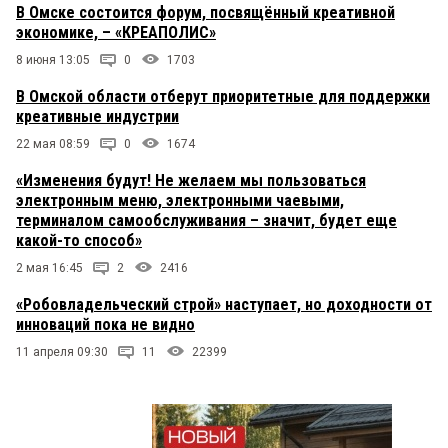
В Омске состоится форум, посвящённый креативной
экономике, – «КРЕАПОЛИС»
8 июня 13:05
0
1703
В Омской области отберут приоритетные для поддержки
креативные индустрии
22 мая 08:59
0
1674
«Изменения будут! Не желаем мы пользоваться
электронным меню, электронными чаевыми,
терминалом самообслуживания – значит, будет еще
какой-то способ»
2 мая 16:45
2
2416
«Робовладельческий строй» наступает, но доходности от
инноваций пока не видно
11 апреля 09:30
11
22399