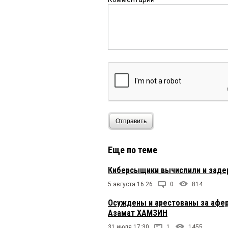
Отправить
Еще по теме
Киберсыщики вычислили и задер
5 августа 16:26
0
814
Осуждены и арестованы за афер
Азамат ХАМЗИН
31 июля 17:30
1
1455