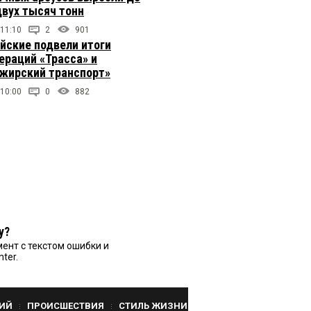
двух тысяч тонн
 11:10
2
901
йские подвели итоги
ераций «Трасса» и
жирский транспорт»
 10:00
0
882
у?
ент с текстом ошибки и
nter.
ИЙ
ПРОИСШЕСТВИЯ
СТИЛЬ ЖИЗНИ