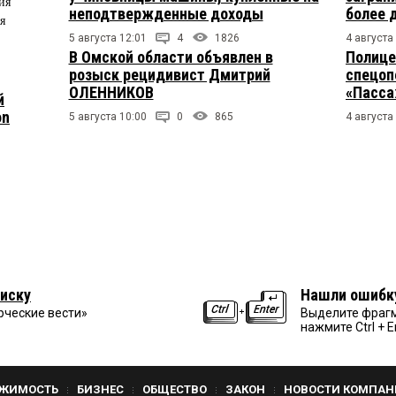
ия
неподтвержденные доходы
более 
я
5 августа 12:01
4
1826
4 августа
В Омской области объявлен в
Полице
розыск рецидивист Дмитрий
спецоп
ОЛЕННИКОВ
«Пасса
й
on
5 августа 10:00
0
865
4 августа
иску
Нашли ошибк
рческие вести»
Выделите фрагм
нажмите Ctrl + E
ЖИМОСТЬ
БИЗНЕС
ОБЩЕСТВО
ЗАКОН
НОВОСТИ КОМПАН