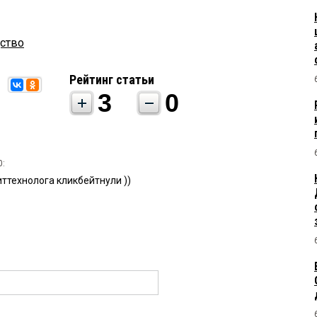
ство
Рейтинг статьи
3
0
0:
иттехнолога кликбейтнули ))