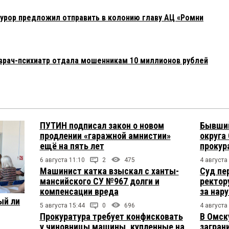
урор предложил отправить в колонию главу АЦ «Ромни
врач-психиатр отдала мошенникам 10 миллионов рублей
ПУТИН подписал закон о новом
Бывший
продлении «гаражной амнистии»
округа
ещё на пять лет
прокур
6 августа 11:10
2
475
4 августа
Машинист катка взыскал с ханты-
Суд пе
мансийского СУ №967 долги и
ректор
компенсации вреда
за нар
ый ли
5 августа 15:44
0
696
4 августа
Прокуратура требует конфисковать
В Омск
у чиновницы машины, купленные на
загран