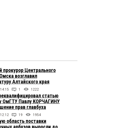
 прокурор Центрального
 Омска возглавил
атуру Алтайского края
 14:15
1
1222
реквалифицировал статью
у ОмГТУ Павлу КОРЧАГИНУ
ушение прав главбуха
 12:12
19
1954
ую область поставки
ичных арбузов выросли до