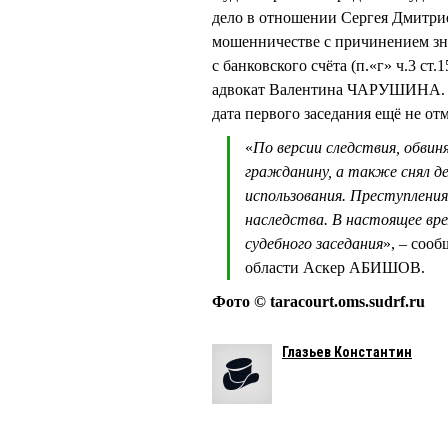
дело в отношении Сергея Дмит
мошенничестве с причинением зна
с банковского счёта (п.«г» ч.3 ст
адвокат Валентина ЧАРУШИНА. Ин
дата первого заседания ещё не от
«
По версии следствия, обви
гражданину, а также снял де
использования. Преступлени
наследства. В настоящее вре
судебного заседания
», – соо
области Аскер АБИШОВ.
Фото © taracourt.oms.sudrf.ru
Глазьев Константин