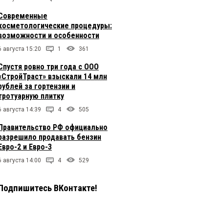
Современные
косметологические процедуры:
возможности и особенности
6 августа 15:20
1
361
Спустя ровно три года с ООО
«СтройТраст» взыскали 14 млн
рублей за гортензии и
тротуарную плитку
6 августа 14:39
4
505
Правительство РФ официально
разрешило продавать бензин
Евро-2 и Евро-3
6 августа 14:00
4
529
Подпишитесь ВКонтакте!