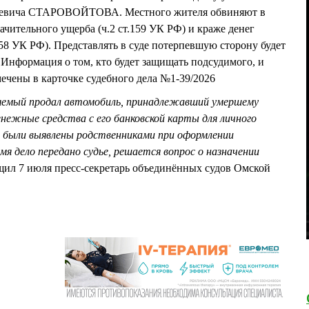
риевича СТАРОВОЙТОВА. Местного жителя обвиняют в
чительного ущерба (ч.2 ст.159 УК РФ) и краже денег
.158 УК РФ). Представлять в суде потерпевшую сторону будет
формация о том, кто будет защищать подсудимого, и
мечены в карточке судебного дела №1-39/2026
няемый продал автомобиль, принадлежавший умершему
нежные средства с его банковской карты для личного
я были выявлены родственниками при оформлении
мя дело передано судье, решается вопрос о назначении
бщил 7 июля пресс-секретарь объединённых судов Омской