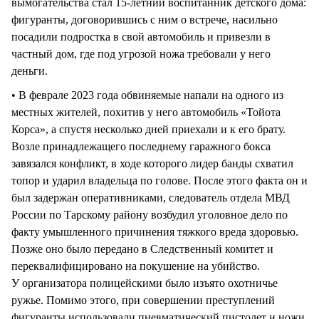
вымогательства стал 15-летний воспитанник детского дома:
фигуранты, договорившись с ним о встрече, насильно
посадили подростка в свой автомобиль и привезли в
частный дом, где под угрозой ножа требовали у него
деньги.
• В феврале 2023 года обвиняемые напали на одного из
местных жителей, похитив у него автомобиль «Тойота
Корса», а спустя несколько дней приехали и к его брату.
Возле принадлежащего последнему гаражного бокса
завязался конфликт, в ходе которого лидер банды схватил
топор и ударил владельца по голове. После этого факта он и
был задержан оперативниками, следователь отдела МВД
России по Тарскому району возбудил уголовное дело по
факту умышленного причинения тяжкого вреда здоровью.
Позже оно было передано в Следственный комитет и
переквалифицировано на покушение на убийство.
У организатора полицейскими было изъято охотничье
ружье. Помимо этого, при совершении преступлений
фигуранты использовали пневматический пистолет и ножи.