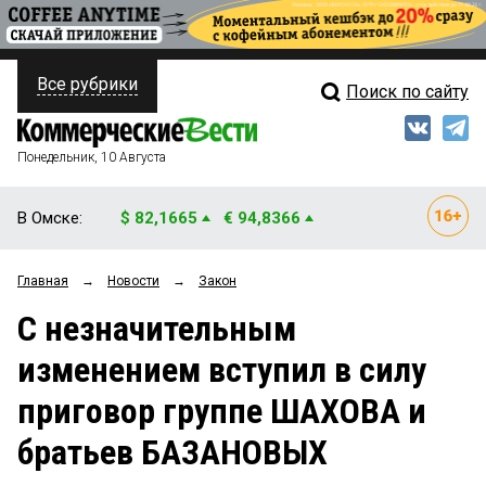
Все рубрики
Поиск по сайту
ПОЛИТИКА
Свежий выпуск
Медиа
ФИНАНСЫ
Понедельник, 10 Августа
Кто есть кто
НЕДВИЖИМОСТЬ
В Омске:
$ 82,1665
€ 94,8366
Интервью
БИЗНЕС
Главная
→
Новости
→
Закон
Мнения
ОБЩЕСТВО
С незначительным
Рейтинги
ЗАКОН
изменением вступил в силу
Блоги
НОВОСТИ КОМПАНИЙ
приговор группе ШАХОВА и
Архив
ПРОИСШЕСТВИЯ
братьев БАЗАНОВЫХ