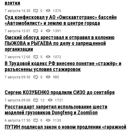
взятки
7 августа 16:30
0
1370
Суд конфисковал у АО «Омскавтотранс» бассейн
«Автомобилист» и землю в центре города
7 августа 15:01
4
1391
Омский облсуд арестовал и отправил в колонию
ПЫЖОВА и РЫГАЕВА по делу о запрещенной
организации
7 августа 12:00
5
1072
В Трудовой кодекс РФ внесено понятие «стажёр» и
разъяснены условия стажировок
7 августа 09:30
0
985
Сергею КОЗУБЕНКО продлили СИЗО до сентября
7 августа 09:00
12
1721
Росстандарт запретил использование шести
моделей грузовиков Dongfeng и Zoomlion
6 августа 17:30
0
1133
ПУТИН подписал закон о новом продлении «гаражной