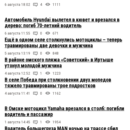
6 августа 18:02
4
1111
Автомобиль Hyundai вылетел в кювет и врезался в
дерево: погиб 70-летний водитель
6 августа 11:55
0
671
Ещё в одном селе столкнулись мотоциклы – теперь
травмированы две девочки и мужчина
5 августа 13:19
0
848
В районе омского пляжа «Советский» в Иртыше
утонул молодой мужчина
4 августа 12:52
1
1223
В селе Победа при столкновении двух мопедов
тяжело травмированы трое подростков
4 августа 11:41
0
1162
В Омске мотоцикл Yamaha врезался в столб: погибли
водитель и пассажир
1 августа 14:45
1
1954
Водитель большегруза MAN ночью на трассе сбил