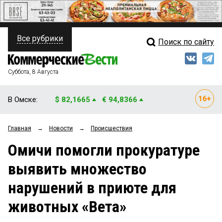
Все рубрики
Поиск по сайту
ПОЛИТИКА
Свежий выпуск
Медиа
ФИНАНСЫ
Суббота, 8 Августа
Кто есть кто
НЕДВИЖИМОСТЬ
В Омске:
$ 82,1665
€ 94,8366
Интервью
БИЗНЕС
Главная
→
Новости
→
Происшествия
Мнения
ОБЩЕСТВО
Омичи помогли прокуратуре
Рейтинги
ЗАКОН
выявить множество
Блоги
НОВОСТИ КОМПАНИЙ
нарушений в приюте для
Архив
ПРОИСШЕСТВИЯ
животных «Вета»