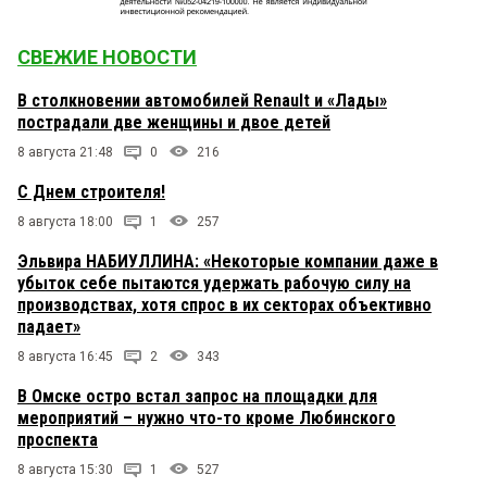
СВЕЖИЕ НОВОСТИ
В столкновении автомобилей Renault и «Лады»
пострадали две женщины и двое детей
8 августа 21:48
0
216
С Днем строителя!
8 августа 18:00
1
257
Эльвира НАБИУЛЛИНА: «Некоторые компании даже в
убыток себе пытаются удержать рабочую силу на
производствах, хотя спрос в их секторах объективно
падает»
8 августа 16:45
2
343
В Омске остро встал запрос на площадки для
мероприятий – нужно что-то кроме Любинского
проспекта
8 августа 15:30
1
527