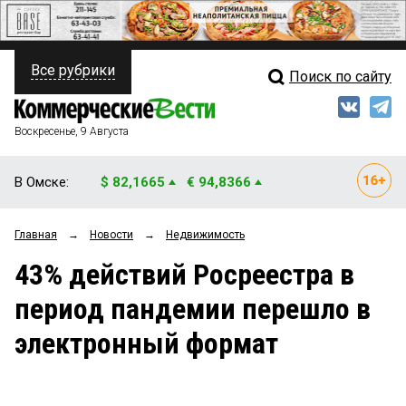
Все рубрики
Поиск по сайту
ПОЛИТИКА
Свежий выпуск
Медиа
ФИНАНСЫ
Воскресенье, 9 Августа
Кто есть кто
НЕДВИЖИМОСТЬ
В Омске:
$ 82,1665
€ 94,8366
Интервью
БИЗНЕС
Главная
→
Новости
→
Недвижимость
Мнения
ОБЩЕСТВО
43% действий Росреестра в
Рейтинги
ЗАКОН
период пандемии перешло в
Блоги
НОВОСТИ КОМПАНИЙ
электронный формат
Архив
ПРОИСШЕСТВИЯ