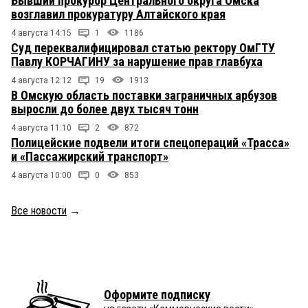
Бывший прокурор Центрального округа Омска
возглавил прокуратуру Алтайского края
4 августа 14:15
1
1186
Суд переквалифицировал статью ректору ОмГТУ
Павлу КОРЧАГИНУ за нарушение прав главбуха
4 августа 12:12
19
1913
В Омскую область поставки заграничных арбузов
выросли до более двух тысяч тонн
4 августа 11:10
2
872
Полицейские подвели итоги спецопераций «Трасса»
и «Пассажирский транспорт»
4 августа 10:00
0
853
Все новости
→
Оформите подписку