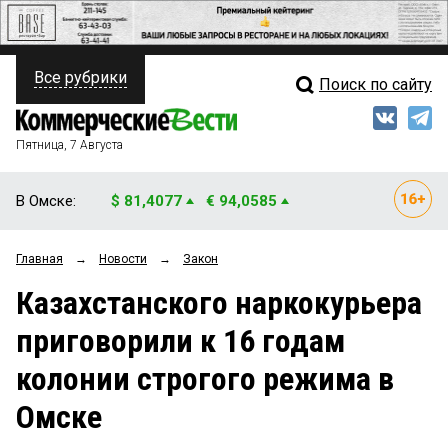
Все рубрики
Поиск по сайту
ПОЛИТИКА
Свежий выпуск
Медиа
ФИНАНСЫ
Пятница, 7 Августа
Кто есть кто
НЕДВИЖИМОСТЬ
В Омске:
$ 81,4077
€ 94,0585
Интервью
БИЗНЕС
Главная
→
Новости
→
Закон
Мнения
ОБЩЕСТВО
Казахстанского наркокурьера
Рейтинги
ЗАКОН
приговорили к 16 годам
Блоги
НОВОСТИ КОМПАНИЙ
колонии строгого режима в
Архив
ПРОИСШЕСТВИЯ
Омске