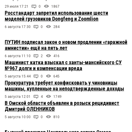
29 июля 17:21
0
1867
Росстандарт запретил использование шести
моделей грузовиков Dongfeng и Zoomlion
6 августа 17:30
0
284
ПУТИН подписал закон о новом продлении «гаражной
амнистии» ещё на пять лет
6 августа 11:10
2
416
Машинист катка взыскал с ханты-мансийского СУ
№967 долги и компенсации вреда
5 августа 15:44
0
645
Прокуратура требует конфисковать у чиновницы
машины, купленные на неподтвержденные доходы
5 августа 12:01
4
1749
В Омской области объявлен в розыск рецидивист
Дмитрий ОЛЕННИКОВ
5 августа 10:00
0
810