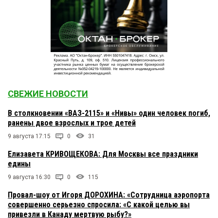
СВЕЖИЕ НОВОСТИ
В столкновении «ВАЗ-2115» и «Нивы» один человек погиб,
ранены двое взрослых и трое детей
9 августа 17:15
0
31
Елизавета КРИВОЩЕКОВА: Для Москвы все праздники
едины
9 августа 16:30
0
115
Провал-шоу от Игоря ДОРОХИНА: «Сотрудница аэропорта
совершенно серьезно спросила: «С какой целью вы
привезли в Канаду мертвую рыбу?»