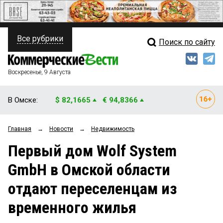
Все рубрики
Поиск по сайту
ПОЛИТИКА
Свежий выпуск
Медиа
ФИНАНСЫ
Воскресенье, 9 Августа
Кто есть кто
НЕДВИЖИМОСТЬ
В Омске:
$ 82,1665
€ 94,8366
Интервью
БИЗНЕС
Главная
→
Новости
→
Недвижимость
Мнения
ОБЩЕСТВО
Первый дом Wolf System
Рейтинги
ЗАКОН
GmbH в Омской области
Блоги
НОВОСТИ КОМПАНИЙ
отдают переселенцам из
Архив
ПРОИСШЕСТВИЯ
временного жилья