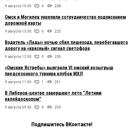
9 августа 15:00
0
238
Омск и Могилев укрепили сотрудничество подписанием
дорожной карты
9 августа 13:30
0
225
Водитель «Лады» ночью сбил пешехода, перебегавшего
дорогу на «красный» сигнал светофора
9 августа 12:00
0
235
«Омские Ястребы» выиграли VI омский розыгрыш
предсезонного турнира клубов МХЛ
9 августа 11:00
1
251
В Либеров-центре завершают лето "Летним
калейдоскопом"
9 августа 09:30
0
259
Подпишитесь ВКонтакте!