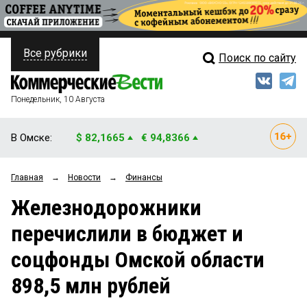
Все рубрики
Поиск по сайту
ПОЛИТИКА
Свежий выпуск
Медиа
ФИНАНСЫ
Понедельник, 10 Августа
Кто есть кто
НЕДВИЖИМОСТЬ
В Омске:
$ 82,1665
€ 94,8366
Интервью
БИЗНЕС
Главная
→
Новости
→
Финансы
Мнения
ОБЩЕСТВО
Железнодорожники
Рейтинги
ЗАКОН
перечислили в бюджет и
Блоги
НОВОСТИ КОМПАНИЙ
соцфонды Омской области
Архив
ПРОИСШЕСТВИЯ
898,5 млн рублей