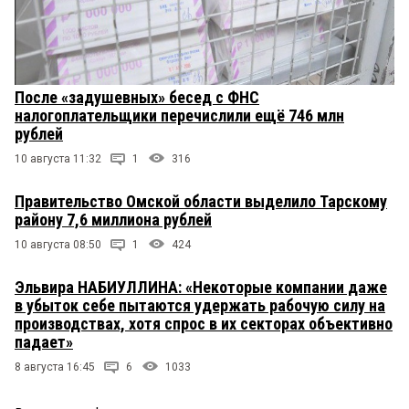
После «задушевных» бесед с ФНС
налогоплательщики перечислили ещё 746 млн
рублей
10 августа 11:32
1
316
Правительство Омской области выделило Тарскому
району 7,6 миллиона рублей
10 августа 08:50
1
424
Эльвира НАБИУЛЛИНА: «Некоторые компании даже
в убыток себе пытаются удержать рабочую силу на
производствах, хотя спрос в их секторах объективно
падает»
8 августа 16:45
6
1033