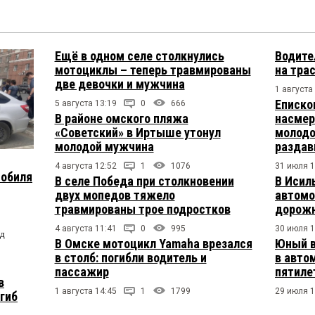
Ещё в одном селе столкнулись
Водите
мотоциклы – теперь травмированы
на тра
две девочки и мужчина
1 августа
Еписко
5 августа 13:19
0
666
В районе омского пляжа
насмер
«Советский» в Иртыше утонул
молодо
молодой мужчина
раздав
4 августа 12:52
1
1076
31 июля 1
мобиля
В селе Победа при столкновении
В Исил
двух мопедов тяжело
автомо
травмированы трое подростков
дорожн
4 августа 11:41
0
995
30 июля 1
од
В Омске мотоцикл Yamaha врезался
Юный в
в столб: погибли водитель и
в авто
пассажир
пятиле
в
1 августа 14:45
1
1799
29 июля 1
огиб