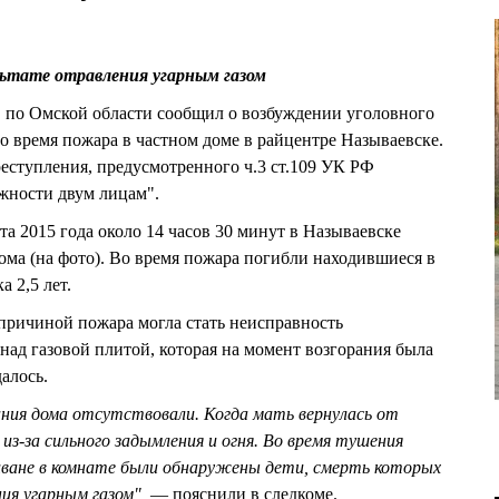
льтате отравления угарным газом
Ф по Омской области сообщил о возбуждении уголовного
во время пожара в частном доме в райцентре Называевске.
еступления, предусмотренного ч.3 ст.109 УК РФ
жности двум лицам".
рта 2015 года около 14 часов 30 минут в Называевске
ома (на фото). Во время пожара погибли находившиеся в
 2,5 лет.
причиной пожара могла стать неисправность
над газовой плитой, которая на момент возгорания была
алось.
ания дома отсутствовали. Когда мать вернулась от
 из-за сильного задымления и огня. Во время тушения
ване в комнате были обнаружены дети, смерть которых
ия угарным газом",
— пояснили в следкоме.