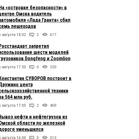
На «островке безопасности» в
центре Омска водитель
автомобиля «Лада Гранта» сбил
семь пешеходов
6 августа 18:02
2
617
Росстандарт запретил
использование шести моделей
грузовиков Dongfeng и Zoomlion
6 августа 17:30
0
320
Константин СУВОРОВ построит в
Дружино центр
сельскохозяйственной техники
за 564 млн руб.
6 августа 17:05
2
400
Вывоз нефти и нефтегрузов из
Омской области по железной
дороге уменьшился
6 августа 16:00
0
513