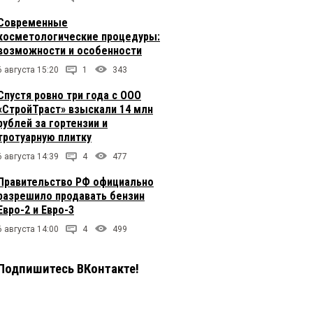
Современные
косметологические процедуры:
возможности и особенности
6 августа 15:20
1
343
Спустя ровно три года с ООО
«СтройТраст» взыскали 14 млн
рублей за гортензии и
тротуарную плитку
6 августа 14:39
4
477
Правительство РФ официально
разрешило продавать бензин
Евро-2 и Евро-3
6 августа 14:00
4
499
Подпишитесь ВКонтакте!