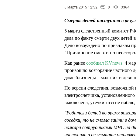
5 марта 2015 12:52
0
3364
Смерть детей наступила в резу
5 марта следственный комитет Р
дела по факту смерти двух детей 
Дело возбуждено по признакам пр
"Причинение смерти по неосторо
Как ранее
сообщал KVnews
, 4 ма
произошло возгорание частного д
доме близнецы – мальчик и девочка
По версии следствия, возможной 
электросчетчика, установленного 
выключена, утечки газа не наблюд
"Родители детей во время возгор
соседки, то не смогла зайти в дом
пожара сотрудниками МЧС на ди
наступила в результате отравлен