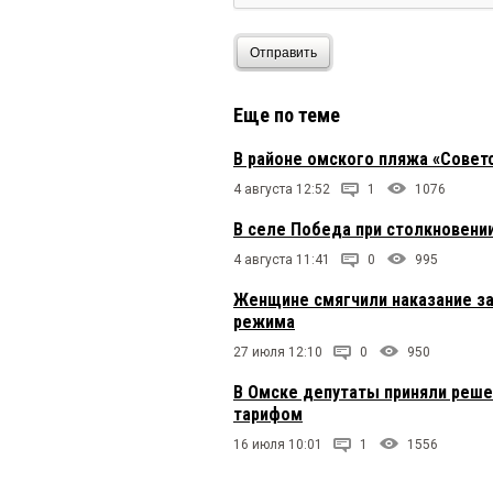
Отправить
Еще по теме
В районе омского пляжа «Совет
4 августа 12:52
1
1076
В селе Победа при столкновени
4 августа 11:41
0
995
Женщине смягчили наказание за
режима
27 июля 12:10
0
950
В Омске депутаты приняли реше
тарифом
16 июля 10:01
1
1556