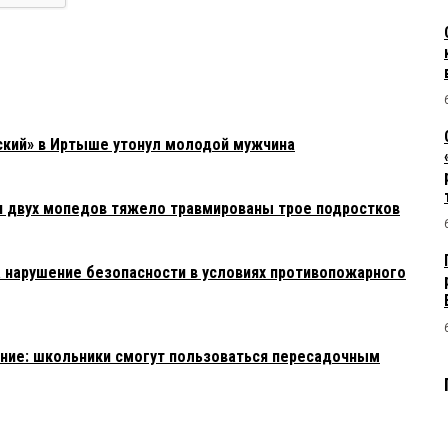
ский» в Иртыше утонул молодой мужчина
и двух мопедов тяжело травмированы трое подростков
 нарушение безопасности в условиях противопожарного
ние: школьники смогут пользоваться пересадочным