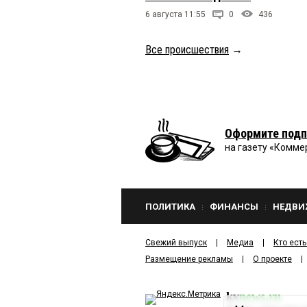
6 августа 11:55
0
436
Все происшествия
→
Оформите подп
на газету «Комме
ПОЛИТИКА
ФИНАНСЫ
НЕДВИ
Свежий выпуск
Медиа
Кто есть
Размещение рекламы
О проекте
kv
news.ru