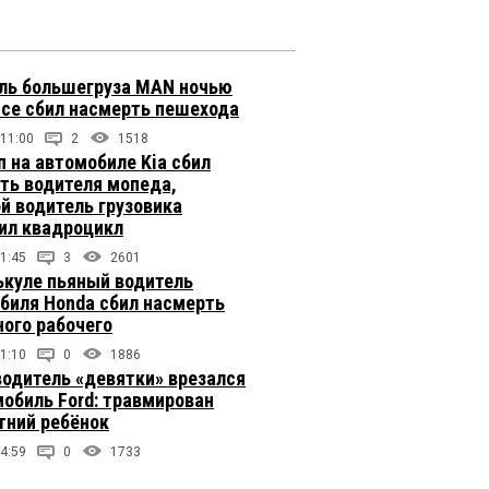
ль большегруза MAN ночью
ссе сбил насмерть пешехода
 11:00
2
1518
п на автомобиле Kia сбил
ть водителя мопеда,
й водитель грузовика
ил квадроцикл
1:45
3
2601
ькуле пьяный водитель
биля Honda сбил насмерть
ого рабочего
1:10
0
1886
одитель «девятки» врезался
мобиль Ford: травмирован
тний ребёнок
4:59
0
1733