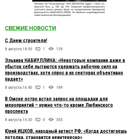
СВЕЖИЕ НОВОСТИ
С Днем строителя!
8 августа 18:00
1
139
Эльвира НАБИУЛЛИНА: «Некоторые компании даже в
убыток себе пытаются удержать рабочую силу на
производствах, хотя спрос в их секторах объективно
падает»
8 августа 16:45
1
189
В Омске остро встал запрос на площадки для
мероприятий – нужно что-то кроме Любинского
проспекта
8 августа 15:30
0
355
Юрий ИЦКОВ, народный артист РФ: «Когда достигаешь
потолка, становится неинтересно»