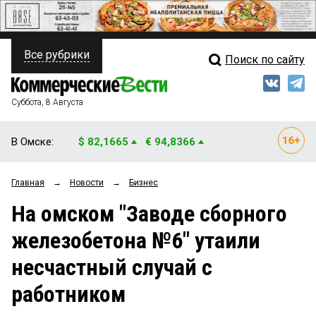
Все рубрики
Поиск по сайту
ПОЛИТИКА
Свежий выпуск
Медиа
ФИНАНСЫ
Суббота, 8 Августа
Кто есть кто
НЕДВИЖИМОСТЬ
В Омске:
$ 82,1665
€ 94,8366
Интервью
БИЗНЕС
Главная
→
Новости
→
Бизнес
Мнения
ОБЩЕСТВО
На омском "Заводе сборного
Рейтинги
ЗАКОН
железобетона №6" утаили
Блоги
НОВОСТИ КОМПАНИЙ
несчастный случай с
Архив
ПРОИСШЕСТВИЯ
работником