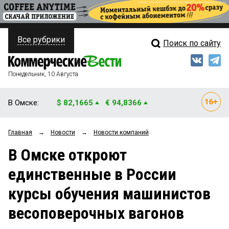
Все рубрики
Поиск по сайту
ПОЛИТИКА
Свежий выпуск
Медиа
ФИНАНСЫ
Понедельник, 10 Августа
Кто есть кто
НЕДВИЖИМОСТЬ
В Омске:
$ 82,1665
€ 94,8366
Интервью
БИЗНЕС
Главная
→
Новости
→
Новости компаний
Мнения
ОБЩЕСТВО
В Омске откроют
Рейтинги
ЗАКОН
единственные в России
Блоги
НОВОСТИ КОМПАНИЙ
курсы обучения машинистов
Архив
ПРОИСШЕСТВИЯ
весоповерочных вагонов