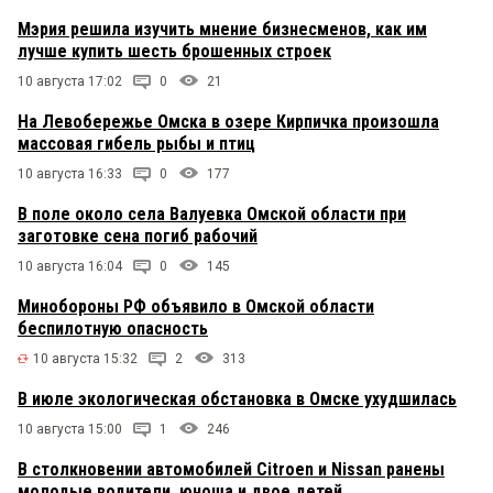
Мэрия решила изучить мнение бизнесменов, как им
лучше купить шесть брошенных строек
10 августа 17:02
0
21
На Левобережье Омска в озере Кирпичка произошла
массовая гибель рыбы и птиц
10 августа 16:33
0
177
В поле около села Валуевка Омской области при
заготовке сена погиб рабочий
10 августа 16:04
0
145
Минобороны РФ объявило в Омской области
беспилотную опасность
10 августа 15:32
2
313
В июле экологическая обстановка в Омске ухудшилась
10 августа 15:00
1
246
В столкновении автомобилей Citroen и Nissan ранены
молодые водители, юноша и двое детей