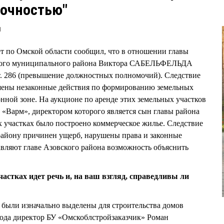
точностью"
1
т по Омской области сообщил, что в отношении главы
ьного муниципального района Виктора САБЕЛЬФЕЛЬДА
 ст. 286 (превышение должностных полномочий). Следствие
ршены незаконные действия по формированию земельных
нной зоне. На аукционе по аренде этих земельных участков
«Варм», директором которого является сын главы района
 участках было построено коммерческое жилье. Следствие
району причинен ущерб, нарушены права и законные
вляют главе Азовского района возможность объяснить
частках идет речь и, на ваш взгляд, справедливы ли
о были изначально выделены для строительства домов
 года директор БУ «Омскоблстройзаказчик» Роман