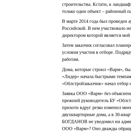
строительства. Кстати, к ландша
только один объект – районный п
В марте 2014 года был проведен а
Российской. В нем участвовало н
директором которой является мой
Затем заказчик согласовал плани
условия участия в отборе. Подря
работам.
Дома, которые строил «Варм», был
«Лидер» начала быстрыми темпам
«Облстройзаказчик» начал отбор 
Заявка ООО «Варм» без объяснени
прежний руководитель БУ «Облст
прихоти вдруг резко изменил мнен
двухквартирные дома, а в 30-ква
БОГДАНОВ не уведомил ни админи
ООО «Варм»? Оно дважды обращал