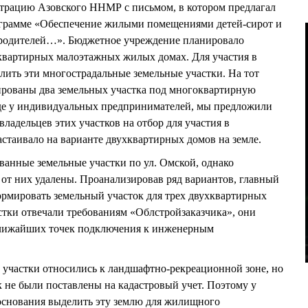
рацию Азовского ННМР с письмом, в котором предлагал
ограмме «Обеспечение жилыми помещениями детей-сирот и
я родителей…». Бюджетное учреждение планировало
оквартирных малоэтажных жилых домах. Для участия в
ить эти многострадальные земельные участки. На тот
ированы два земельных участка под многоквартирную
енде у индивидуальных предпринимателей, мы предложили
ладельцев этих участков на отбор для участия в
стаивало на варианте двухквартирных домов на земле.
ванные земельные участки по ул. Омской, однако
т них удалены. Проанализировав ряд вариантов, главный
рмировать земельный участок для трех двухквартирных
астки отвечали требованиям «Облстройзаказчика», они
 ближайших точек подключения к инженерным
 участки относились к ландшафтно-рекреационной зоне, но
к не были поставлены на кадастровый учет. Поэтому у
основания выделить эту землю для жилищного