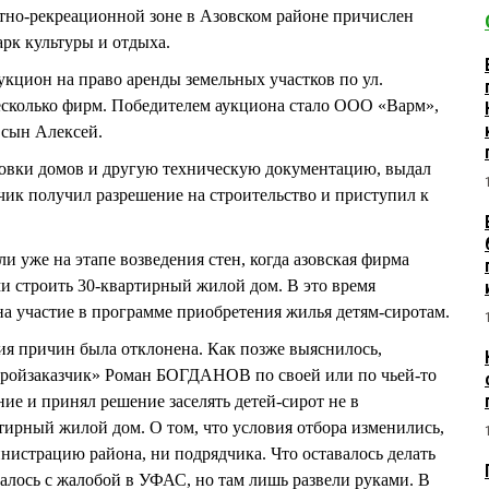
фтно-рекреационной зоне в Азовском районе причислен
арк культуры и отдыха.
укцион на право аренды земельных участков по ул.
есколько фирм. Победителем аукциона стало ООО «Варм»,
 сын Алексей.
ровки домов и другую техническую документацию, выдал
дчик получил разрешение на строительство и приступил к
и уже на этапе возведения стен, когда азовская фирма
и строить 30-квартирный жилой дом. В это время
на участие в программе приобретения жилья детям-сиротам.
я причин была отклонена. Как позже выяснилось,
ройзаказчик» Роман БОГДАНОВ по своей или по чьей-то
ие и принял решение заселять детей-сирот не в
ртирный жилой дом. О том, что условия отбора изменились,
страцию района, ни подрядчика. Что оставалось делать
ось с жалобой в УФАС, но там лишь развели руками. В