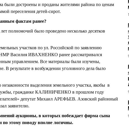
ома были достроены и проданы жителями района по ценам
ммой переселения детей-сирот.
данным фактам ранее?
ь лет полномочий было проведено несколько десятков
емельных участков по ул. Российской по заявлению
 ННМР Василия ИВАХНЕНКО ранее рассматривался
нным управлением. Все материалы были изучены,
ие. В результате в возбуждении уголовного дела было
о незаконности выделения земельного участка, якобы в
 Дружбы, гражданке КАЛИНИЧЕНКО в прошлом году
желателей» депутат Михаил АРЕФЬЕВ. Азовский районный
зал заявителю.
мнений аукционы, в которых побеждает фирма сына
и по этому поводу вполне логичны.