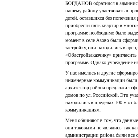
БОГДАНОВ обратился в админист
нашему району участвовать в пр
детей, оставшихся без попечени
приобрести пять квартир в мног
программе необходимо было выдел
момент в селе Азово были сформ
застройку, они находились в ар
«Облстройзаказчику» пригласить в
программе. Однако учреждение на
У нас имелись и другие сформиро
инженерные коммуникации были о
архитектор района предложил сфо
домов по ул. Российской. Эти уч
находились в пределах 100 м от
коммуникациям.
Меня обвиняют в том, что данные
они таковыми не являлись, так ка
администрации района были все 