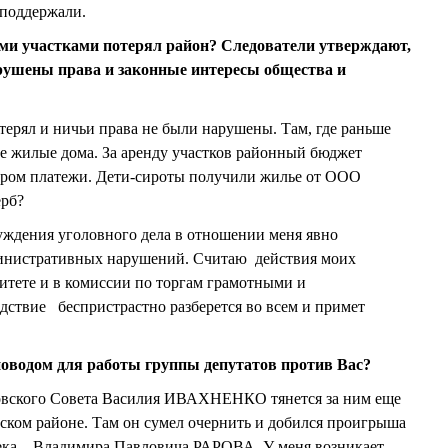
 поддержали.
ными участками потерял район? Следователи утверждают,
рушены права и законные интересы общества и
отерял и ничьи права не были нарушены. Там, где раньше
вые жилые дома. За аренду участков районный бюджет
ром платежи. Дети-сироты получили жилье от ООО
ерб?
буждения уголовного дела в отношении меня явно
дминистративных нарушений. Считаю действия моих
итете и в комиссии по торгам грамотными и
дствие беспристрастно разберется во всем и примет
 поводом для работы группы депутатов против Вас?
зовского Совета Василия ИВАХНЕНКО тянется за ним еще
ском районе. Там он сумел очернить и добился проигрыша
ека – Владимира Павловича РАРОВА. У меня возникает