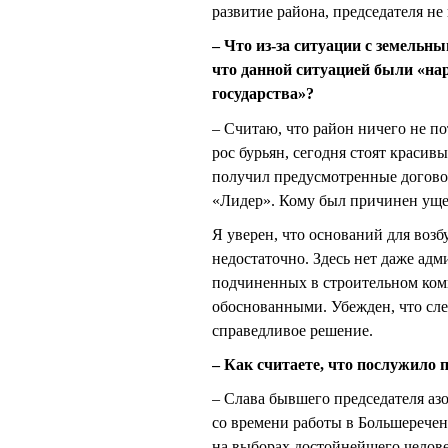
развитие района, председателя не
– Что из-за ситуации с земель
что данной ситуацией были «на
государства»?
– Считаю, что район ничего не п
рос бурьян, сегодня стоят краси
получил предусмотренные догово
«Лидер». Кому был причинен ущ
Я уверен, что оснований для воз
недостаточно. Здесь нет даже а
подчиненных в строительном ком
обоснованными. Убежден, что сле
справедливое решение.
– Как считаете, что послужило
– Слава бывшего председателя а
со времени работы в Большеречен
на выборах достойнейшего челов