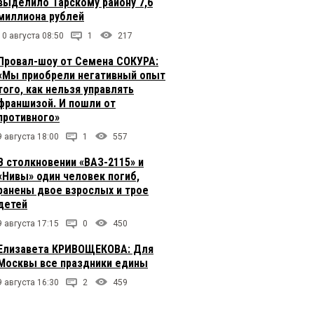
выделило Тарскому району 7,6
миллиона рублей
10 августа 08:50
1
217
Провал-шоу от Семена СОКУРА:
«Мы приобрели негативный опыт
того, как нельзя управлять
франшизой. И пошли от
противного»
9 августа 18:00
1
557
В столкновении «ВАЗ-2115» и
«Нивы» один человек погиб,
ранены двое взрослых и трое
детей
9 августа 17:15
0
450
Елизавета КРИВОЩЕКОВА: Для
Москвы все праздники едины
9 августа 16:30
2
459