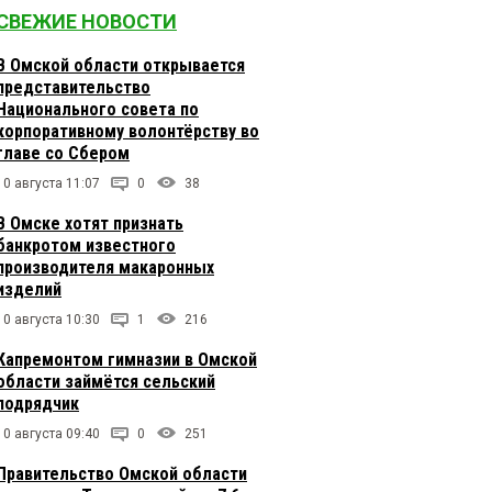
СВЕЖИЕ НОВОСТИ
В Омской области открывается
представительство
Национального совета по
корпоративному волонтёрству во
главе со Сбером
10 августа 11:07
0
38
В Омске хотят признать
банкротом известного
производителя макаронных
изделий
10 августа 10:30
1
216
Капремонтом гимназии в Омской
области займётся сельский
подрядчик
10 августа 09:40
0
251
Правительство Омской области