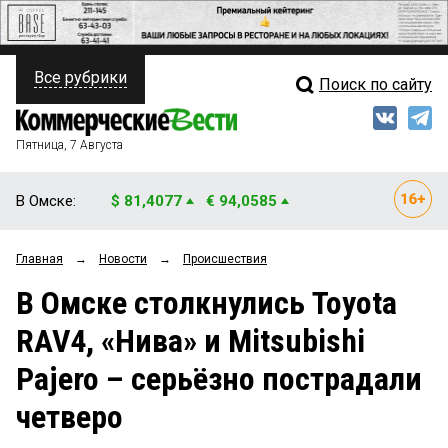
Все рубрики
Поиск по сайту
ПОЛИТИКА
Свежий выпуск
Медиа
ФИНАНСЫ
Пятница, 7 Августа
Кто есть кто
НЕДВИЖИМОСТЬ
В Омске:
$ 81,4077
€ 94,0585
Интервью
БИЗНЕС
Главная
→
Новости
→
Происшествия
Мнения
ОБЩЕСТВО
В Омске столкнулись Toyota
Рейтинги
ЗАКОН
RAV4, «Нива» и Mitsubishi
Блоги
НОВОСТИ КОМПАНИЙ
Pajero – серьёзно пострадали
Архив
ПРОИСШЕСТВИЯ
четверо