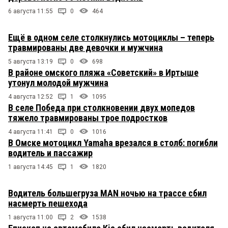
6 августа 11:55
0
464
Ещё в одном селе столкнулись мотоциклы – теперь
травмированы две девочки и мужчина
5 августа 13:19
0
698
В районе омского пляжа «Советский» в Иртыше
утонул молодой мужчина
4 августа 12:52
1
1095
В селе Победа при столкновении двух мопедов
тяжело травмированы трое подростков
4 августа 11:41
0
1016
В Омске мотоцикл Yamaha врезался в столб: погибли
водитель и пассажир
1 августа 14:45
1
1820
Водитель большегруза MAN ночью на трассе сбил
насмерть пешехода
1 августа 11:00
2
1538