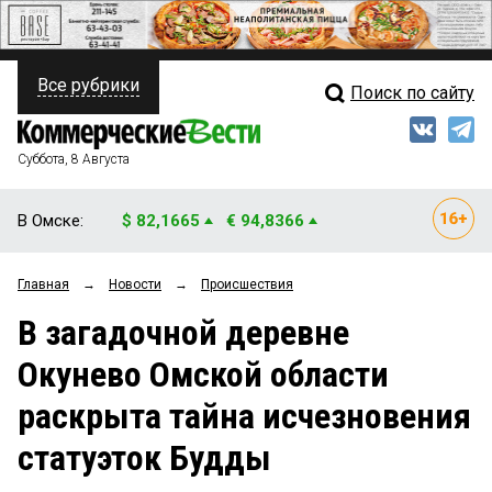
Все рубрики
Поиск по сайту
ПОЛИТИКА
Свежий выпуск
Медиа
ФИНАНСЫ
Суббота, 8 Августа
Кто есть кто
НЕДВИЖИМОСТЬ
В Омске:
$ 82,1665
€ 94,8366
Интервью
БИЗНЕС
Главная
→
Новости
→
Происшествия
Мнения
ОБЩЕСТВО
В загадочной деревне
Рейтинги
ЗАКОН
Окунево Омской области
Блоги
НОВОСТИ КОМПАНИЙ
раскрыта тайна исчезновения
Архив
ПРОИСШЕСТВИЯ
статуэток Будды