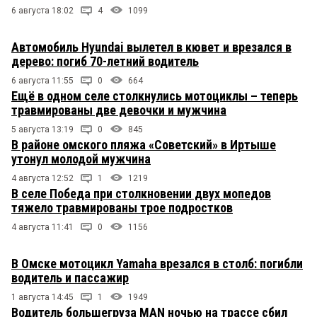
6 августа 18:02
4
1099
Автомобиль Hyundai вылетел в кювет и врезался в
дерево: погиб 70-летний водитель
6 августа 11:55
0
664
Ещё в одном селе столкнулись мотоциклы – теперь
травмированы две девочки и мужчина
5 августа 13:19
0
845
В районе омского пляжа «Советский» в Иртыше
утонул молодой мужчина
4 августа 12:52
1
1219
В селе Победа при столкновении двух мопедов
тяжело травмированы трое подростков
4 августа 11:41
0
1156
В Омске мотоцикл Yamaha врезался в столб: погибли
водитель и пассажир
1 августа 14:45
1
1949
Водитель большегруза MAN ночью на трассе сбил