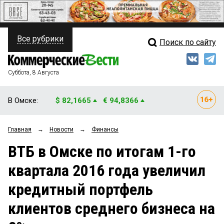
Все рубрики
Поиск по сайту
ПОЛИТИКА
Свежий выпуск
Медиа
ФИНАНСЫ
Суббота, 8 Августа
Кто есть кто
НЕДВИЖИМОСТЬ
В Омске:
$ 82,1665
€ 94,8366
Интервью
БИЗНЕС
Главная
→
Новости
→
Финансы
Мнения
ОБЩЕСТВО
ВТБ в Омске по итогам 1-го
Рейтинги
ЗАКОН
квартала 2016 года увеличил
Блоги
НОВОСТИ КОМПАНИЙ
кредитный портфель
Архив
ПРОИСШЕСТВИЯ
клиентов среднего бизнеса на