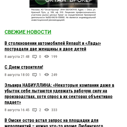
СВЕЖИЕ НОВОСТИ
В столкновении автомобилей Renault и «Лады»
пострадали две женщины и двое детей
8 августа 21:48
0
199
С Днем строителя!
8 августа 18:00
1
249
Эльвира НАБИУЛЛИНА: «Некоторые компании даже в
убыток себе пытаются удержать рабочую силу на
производствах, хотя спрос в их секторах объективно
падает»
8 августа 16:45
2
333
В Омске остро встал запрос на площадки для
мероприятий – нужно что-то кроме Любинского