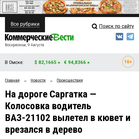
Все рубрики
Поиск по сайту
ПОЛИТИКА
Свежий выпуск
Медиа
ФИНАНСЫ
Воскресенье, 9 Августа
Кто есть кто
НЕДВИЖИМОСТЬ
В Омске:
$ 82,1665
€ 94,8366
Интервью
БИЗНЕС
Главная
→
Новости
→
Происшествия
Мнения
ОБЩЕСТВО
На дороге Саргатка —
Рейтинги
ЗАКОН
Колосовка водитель
Блоги
НОВОСТИ КОМПАНИЙ
ВАЗ-21102 вылетел в кювет и
Архив
ПРОИСШЕСТВИЯ
врезался в дерево