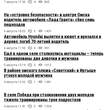
7 августа 17:30
4
865
На «островке безопасности» в центре Омска
водитель автомобиля «Лада Гранта» сбил семь
пешеходов
6 августа 18:02
6
1425
Автомобиль Hyundai вылетел в кювет и врезался в
дерево: погиб 70-летний водитель
6 августа 11:55
0
891
Ещё в одном селе столкнулись мотоциклы – теперь
травмированы две девочки и мужчина
5 августа 13:19
0
1013
В районе омского пляжа «Советский» в Иртыше
утонул молодой мужчина
4 августа 12:52
1
1381
В селе Победа при столкновении двух мопедов
тяжело травмированы трое подростков
4 августа 11:41
0
1334