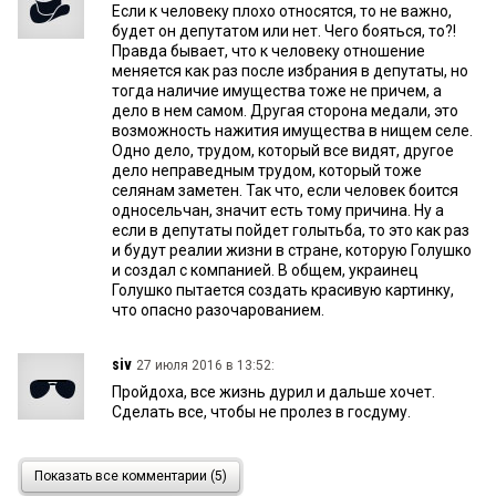
Если к человеку плохо относятся, то не важно,
будет он депутатом или нет. Чего бояться, то?!
Правда бывает, что к человеку отношение
меняется как раз после избрания в депутаты, но
тогда наличие имущества тоже не причем, а
дело в нем самом. Другая сторона медали, это
возможность нажития имущества в нищем селе.
Одно дело, трудом, который все видят, другое
дело неправедным трудом, который тоже
селянам заметен. Так что, если человек боится
односельчан, значит есть тому причина. Ну а
если в депутаты пойдет голытьба, то это как раз
и будут реалии жизни в стране, которую Голушко
и создал с компанией. В общем, украинец
Голушко пытается создать красивую картинку,
что опасно разочарованием.
siv
27 июля 2016 в 13:52:
Пройдоха, все жизнь дурил и дальше хочет.
Сделать все, чтобы не пролез в госдуму.
о.обыватель
27 июля 2016 в 12:40:
Показать все комментарии (5)