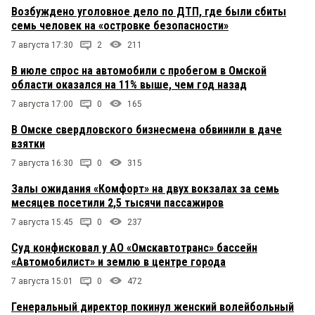
Возбуждено уголовное дело по ДТП, где были сбиты
семь человек на «островке безопасности»
7 августа 17:30
2
211
В июле спрос на автомобили с пробегом в Омской
области оказался на 11% выше, чем год назад
7 августа 17:00
0
165
В Омске свердловского бизнесмена обвинили в даче
взятки
7 августа 16:30
0
315
Залы ожидания «Комфорт» на двух вокзалах за семь
месяцев посетили 2,5 тысячи пассажиров
7 августа 15:45
0
237
Суд конфисковал у АО «Омскавтотранс» бассейн
«Автомобилист» и землю в центре города
7 августа 15:01
0
472
Генеральный директор покинул женский волейбольный