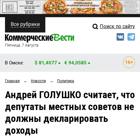
Все рубрики
Поиск по сайту
ПОЛИТИКА
Свежий выпуск
Медиа
ФИНАНСЫ
Пятница, 7 Августа
Кто есть кто
НЕДВИЖИМОСТЬ
В Омске:
$ 81,4077
€ 94,0585
Интервью
БИЗНЕС
Главная
→
Новости
→
Политика
Мнения
ОБЩЕСТВО
Андрей ГОЛУШКО считает, что
Рейтинги
ЗАКОН
депутаты местных советов не
Блоги
НОВОСТИ КОМПАНИЙ
должны декларировать
Архив
ПРОИСШЕСТВИЯ
доходы