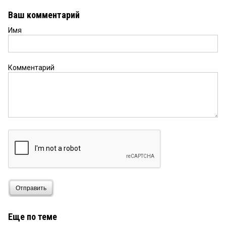
(( да уж, «сельский менталитет»... А интересно,
каким менталитетом обладает сенатор, что
Ваш комментарий
озаботился именно этим?
Имя
горожанин
27 июля 2016 в 10:56:
Как жил по понятиям, так и живет.
Комментарий
Отправить
Еще по теме