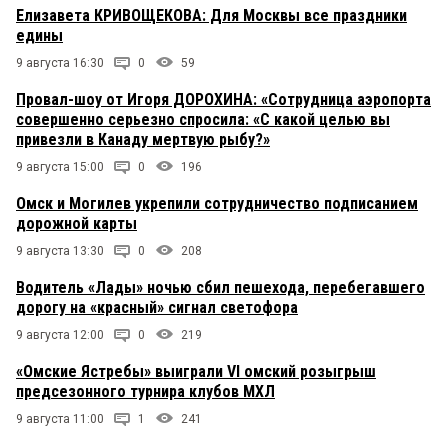
Елизавета КРИВОЩЕКОВА: Для Москвы все праздники
едины
9 августа 16:30
0
59
Провал-шоу от Игоря ДОРОХИНА: «Сотрудница аэропорта
совершенно серьезно спросила: «С какой целью вы
привезли в Канаду мертвую рыбу?»
9 августа 15:00
0
196
Омск и Могилев укрепили сотрудничество подписанием
дорожной карты
9 августа 13:30
0
208
Водитель «Лады» ночью сбил пешехода, перебегавшего
дорогу на «красный» сигнал светофора
9 августа 12:00
0
219
«Омские Ястребы» выиграли VI омский розыгрыш
предсезонного турнира клубов МХЛ
9 августа 11:00
1
241