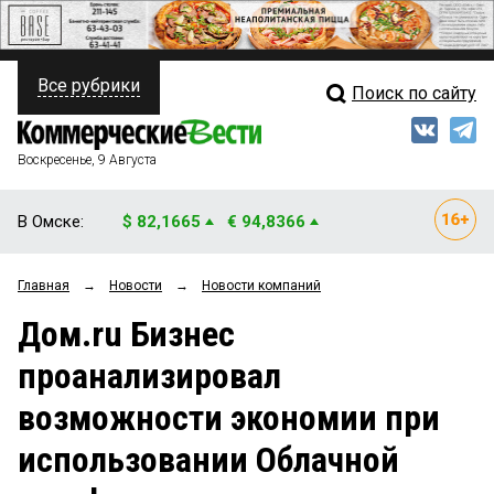
Все рубрики
Поиск по сайту
ПОЛИТИКА
Свежий выпуск
Медиа
ФИНАНСЫ
Воскресенье, 9 Августа
Кто есть кто
НЕДВИЖИМОСТЬ
В Омске:
$ 82,1665
€ 94,8366
Интервью
БИЗНЕС
Главная
→
Новости
→
Новости компаний
Мнения
ОБЩЕСТВО
Дом.ru Бизнес
Рейтинги
ЗАКОН
проанализировал
Блоги
НОВОСТИ КОМПАНИЙ
возможности экономии при
Архив
ПРОИСШЕСТВИЯ
использовании Облачной