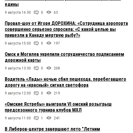
едины
9 августа 16:30
0
63
Провал-шоу от Игоря ДОРОХИНА: «Сотрудница аэропорта
совершенно серьезно спросила: «С какой целью вы
привезли в Канаду мертвую рыбу?»
9 августа 15:00
0
197
Омск и Могилев укрепили сотрудничество подписанием
дорожной карты
9 августа 13:30
0
208
Водитель «Лады» ночью сбил пешехода, перебегавшего
дорогу на «красный» сигнал светофора
9 августа 12:00
0
219
«Омские Ястребы» выиграли VI омский розыгрыш
предсезонного турнира клубов МХЛ
9 августа 11:00
1
241
В Либеров-центре завершают лето "Летним