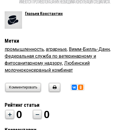
Глазьев Константин
Метки
промышленность
,
аграрные
,
Вимм-Билль-Данн
,
Федеральная служба по ветеринарному и
фитосанитарному надзору
,
Любинский
молочноконсервный комбинат
Комментировать
Рейтинг статьи
0
0