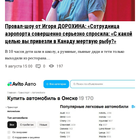
Провал-шоу от Игоря ДОРОХИНА: «Сотрудница
аэропорта совершенно серьезно спросила: «С какой
целью вы привезли в Канаду мертвую рыбу?»
В 10 часов дети шли в школу, а румяные, пьяные дяди и тети только
выходили из ресторана…
9 августа 15:00
0
197