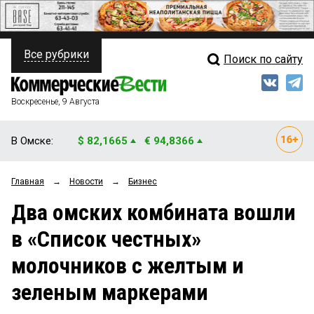
Все рубрики
Поиск по сайту
ПОЛИТИКА
Свежий выпуск
Медиа
ФИНАНСЫ
Воскресенье, 9 Августа
Кто есть кто
НЕДВИЖИМОСТЬ
В Омске:
$ 82,1665
€ 94,8366
Интервью
БИЗНЕС
Главная
→
Новости
→
Бизнес
Мнения
ОБЩЕСТВО
Два омских комбината вошли
Рейтинги
ЗАКОН
в «Список честных»
Блоги
НОВОСТИ КОМПАНИЙ
молочников с желтым и
Архив
ПРОИСШЕСТВИЯ
зеленым маркерами