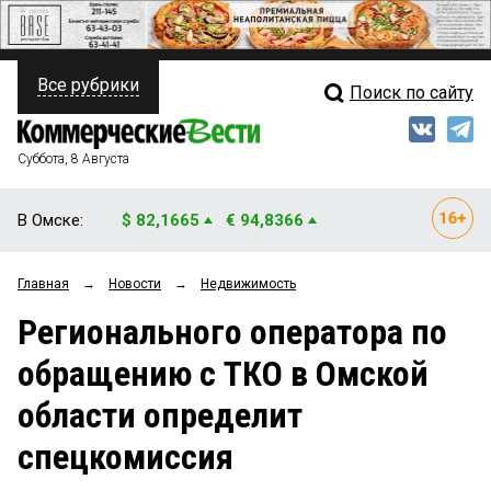
Все рубрики
Поиск по сайту
ПОЛИТИКА
Свежий выпуск
Медиа
ФИНАНСЫ
Суббота, 8 Августа
Кто есть кто
НЕДВИЖИМОСТЬ
В Омске:
$ 82,1665
€ 94,8366
Интервью
БИЗНЕС
Главная
→
Новости
→
Недвижимость
Мнения
ОБЩЕСТВО
Регионального оператора по
Рейтинги
ЗАКОН
обращению с ТКО в Омской
Блоги
НОВОСТИ КОМПАНИЙ
области определит
Архив
ПРОИСШЕСТВИЯ
спецкомиссия