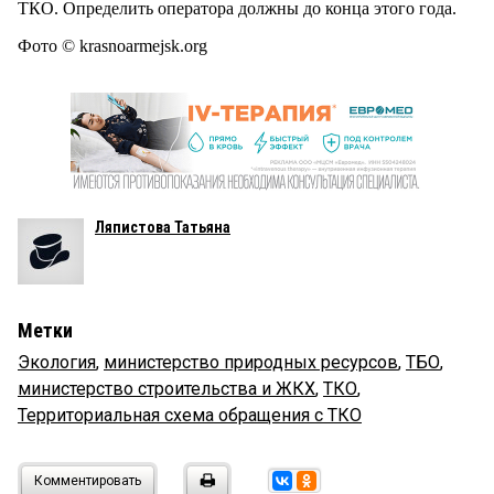
ТКО. Определить оператора должны до конца этого года.
Фото © krasnoarmejsk.org
Ляпистова Татьяна
Метки
Экология
,
министерство природных ресурсов
,
ТБО
,
министерство строительства и ЖКХ
,
ТКО
,
Территориальная схема обращения с ТКО
Комментировать