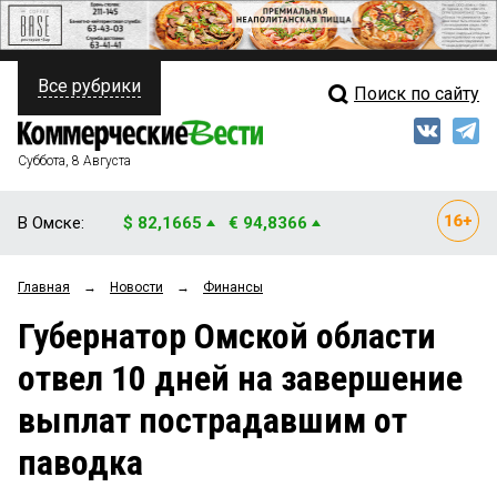
Все рубрики
Поиск по сайту
ПОЛИТИКА
Свежий выпуск
Медиа
ФИНАНСЫ
Суббота, 8 Августа
Кто есть кто
НЕДВИЖИМОСТЬ
В Омске:
$ 82,1665
€ 94,8366
Интервью
БИЗНЕС
Главная
→
Новости
→
Финансы
Мнения
ОБЩЕСТВО
Губернатор Омской области
Рейтинги
ЗАКОН
отвел 10 дней на завершение
Блоги
НОВОСТИ КОМПАНИЙ
выплат пострадавшим от
Архив
ПРОИСШЕСТВИЯ
паводка