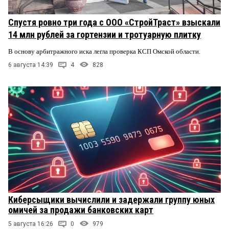
Спустя ровно три года с ООО «СтройТраст» взыскали
14 млн рублей за гортензии и тротуарную плитку
В основу арбитражного иска легла проверка КСП Омской области.
6 августа 14:39
4
828
Киберсыщики вычислили и задержали группу юных
омичей за продажи банковских карт
5 августа 16:26
0
979