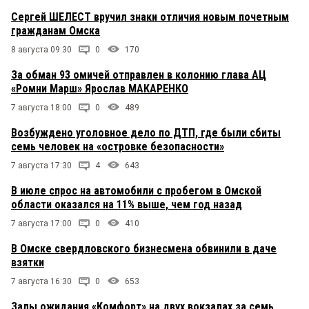
Сергей ШЕЛЕСТ вручил знаки отличия новым почетным
гражданам Омска
8 августа 09:30
0
170
За обман 93 омичей отправлен в колонию глава АЦ
«Ромни Марш» Ярослав МАКАРЕНКО
7 августа 18:00
0
489
Возбуждено уголовное дело по ДТП, где были сбиты
семь человек на «островке безопасности»
7 августа 17:30
4
643
В июле спрос на автомобили с пробегом в Омской
области оказался на 11% выше, чем год назад
7 августа 17:00
0
410
В Омске свердловского бизнесмена обвинили в даче
взятки
7 августа 16:30
0
653
Залы ожидания «Комфорт» на двух вокзалах за семь