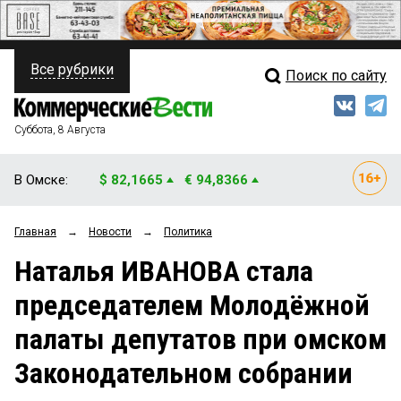
Все рубрики
Поиск по сайту
ПОЛИТИКА
Свежий выпуск
Медиа
ФИНАНСЫ
Суббота, 8 Августа
Кто есть кто
НЕДВИЖИМОСТЬ
В Омске:
$ 82,1665
€ 94,8366
Интервью
БИЗНЕС
Главная
→
Новости
→
Политика
Мнения
ОБЩЕСТВО
Наталья ИВАНОВА стала
Рейтинги
ЗАКОН
председателем Молодёжной
Блоги
НОВОСТИ КОМПАНИЙ
палаты депутатов при омском
Архив
ПРОИСШЕСТВИЯ
Законодательном собрании