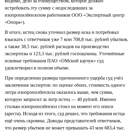
видимо, дело за Роимуществом, которое должно
истребовать эту сумму с недоследивших за
изопропилбензолом работников ООО «Экспертный центр
«Опора»).
В итоге, истец снова уточнил размер иска и потребовал
взыскать с ответчиков уже 7 млн 708,8 тыс. рублей убытков,
а также 38,5 тыс. рублей расходов на производство
экспертизы и 123,3 тыс. рублей госпошлины. Уточнённые
исковые требования ПАО «ОМский каучук» суд
удовлетворил в полном объеме.
При определении размера причиненного ущерба суд учёл
заключения экспертов: по оценке обоих, стоимость одного
литра изопропилбензола оказалось выше, чем сумма,
которую запросил за литр истец — 40 рублей. Именно
столько изопропилбензол стоил на момент его описи
(ареста). Исходя из этого, суд решил, что требования истца
ещё очень скромны. Доводы представителей ответчиков,
что размер убытков не может превышать 43 млн 683,4 тыс.