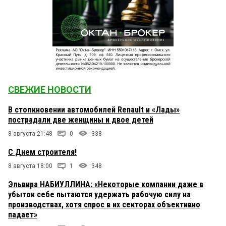
СВЕЖИЕ НОВОСТИ
В столкновении автомобилей Renault и «Лады»
пострадали две женщины и двое детей
8 августа 21:48
0
338
С Днем строителя!
8 августа 18:00
1
348
Эльвира НАБИУЛЛИНА: «Некоторые компании даже в
убыток себе пытаются удержать рабочую силу на
производствах, хотя спрос в их секторах объективно
падает»