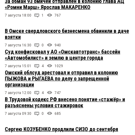
За обман 93 омичей отправлен в колонию глава АЦ
«Ромни Марш» Ярослав МАКАРЕНКО
7 августа 18:00
1
767
В Омске свердловского бизнесмена обвинили в даче
взятки
7 августа 16:30
0
940
Суд конфисковал у АО «Омскавтотранс» бассейн
«Автомобилист» и землю в центре города
7 августа 15:01
4
1029
Омский облсуд арестовал и отправил в колонию
ПЫЖОВА и РЫГАЕВА по делу о запрещенной
организации
7 августа 12:00
4
747
В Трудовой кодекс РФ внесено понятие «стажёр» и
разъяснены условия стажировок
7 августа 09:30
0
685
Сергею КОЗУБЕНКО продлили СИЗО до сентября