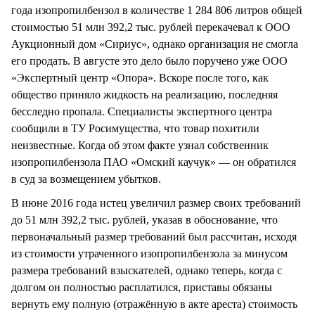
года изопропилбензол в количестве 1 284 806 литров общей
стоимостью 51 млн 392,2 тыс. рублей перекачевал к ООО
Аукционный дом «Сириус», однако организация не смогла
его продать. В августе это дело было поручено уже ООО
«Экспертный центр «Опора». Вскоре после того, как
общество приняло жидкость на реализацию, последняя
бесследно пропала. Специалисты экспертного центра
сообщили в ТУ Росимущества, что товар похитили
неизвестные. Когда об этом факте узнал собственник
изопропилбензола ПАО «Омский каучук» — он обратился
в суд за возмещением убытков.
В июне 2016 года истец увеличил размер своих требований
до 51 млн 392,2 тыс. рублей, указав в обоснование, что
первоначальный размер требований был рассчитан, исходя
из стоимости утраченного изопропилбензола за минусом
размера требований взыскателей, однако теперь, когда с
долгом он полностью расплатился, приставы обязаны
вернуть ему полную (отражённую в акте ареста) стоимость