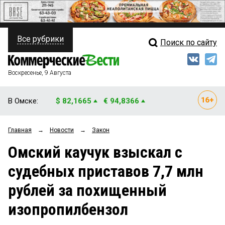
Все рубрики
Поиск по сайту
ПОЛИТИКА
Свежий выпуск
Медиа
ФИНАНСЫ
Воскресенье, 9 Августа
Кто есть кто
НЕДВИЖИМОСТЬ
В Омске:
$ 82,1665
€ 94,8366
Интервью
БИЗНЕС
Главная
→
Новости
→
Закон
Мнения
ОБЩЕСТВО
Омский каучук взыскал с
Рейтинги
ЗАКОН
судебных приставов 7,7 млн
Блоги
НОВОСТИ КОМПАНИЙ
рублей за похищенный
Архив
ПРОИСШЕСТВИЯ
изопропилбензол