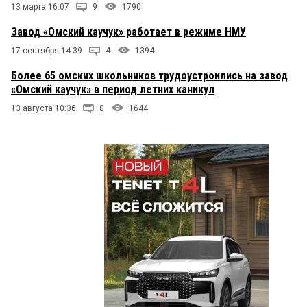
13 марта 16:07
9
1790
Завод «Омский каучук» работает в режиме НМУ
17 сентября 14:39
4
1394
Более 65 омских школьников трудоустроились на завод
«Омский каучук» в период летних каникул
13 августа 10:36
0
1644