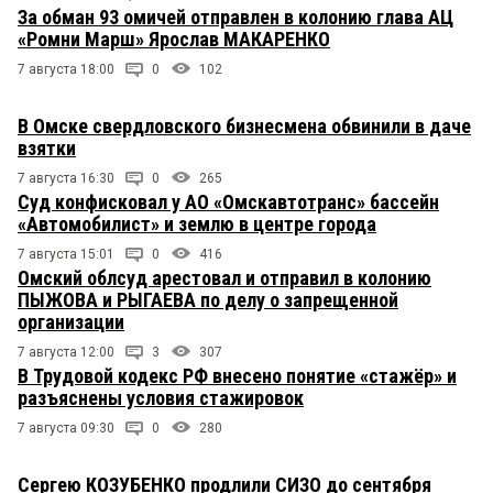
За обман 93 омичей отправлен в колонию глава АЦ
«Ромни Марш» Ярослав МАКАРЕНКО
7 августа 18:00
0
102
В Омске свердловского бизнесмена обвинили в даче
взятки
7 августа 16:30
0
265
Суд конфисковал у АО «Омскавтотранс» бассейн
«Автомобилист» и землю в центре города
7 августа 15:01
0
416
Омский облсуд арестовал и отправил в колонию
ПЫЖОВА и РЫГАЕВА по делу о запрещенной
организации
7 августа 12:00
3
307
В Трудовой кодекс РФ внесено понятие «стажёр» и
разъяснены условия стажировок
7 августа 09:30
0
280
Сергею КОЗУБЕНКО продлили СИЗО до сентября