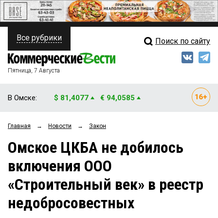
Все рубрики
Поиск по сайту
ПОЛИТИКА
Свежий выпуск
Медиа
ФИНАНСЫ
Пятница, 7 Августа
Кто есть кто
НЕДВИЖИМОСТЬ
В Омске:
$ 81,4077
€ 94,0585
Интервью
БИЗНЕС
Главная
→
Новости
→
Закон
Мнения
ОБЩЕСТВО
Омское ЦКБА не добилось
Рейтинги
ЗАКОН
включения ООО
Блоги
НОВОСТИ КОМПАНИЙ
«Строительный век» в реестр
Архив
ПРОИСШЕСТВИЯ
недобросовестных