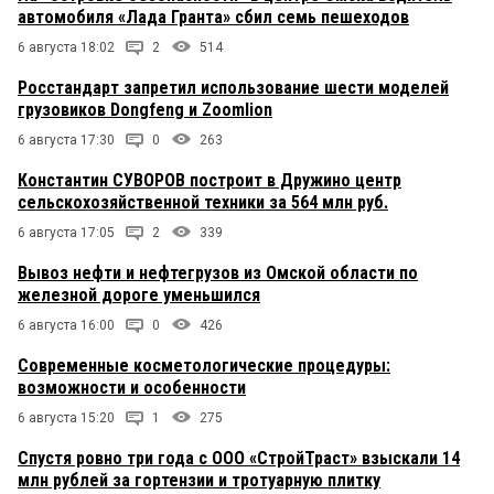
автомобиля «Лада Гранта» сбил семь пешеходов
6 августа 18:02
2
514
Росстандарт запретил использование шести моделей
грузовиков Dongfeng и Zoomlion
6 августа 17:30
0
263
Константин СУВОРОВ построит в Дружино центр
сельскохозяйственной техники за 564 млн руб.
6 августа 17:05
2
339
Вывоз нефти и нефтегрузов из Омской области по
железной дороге уменьшился
6 августа 16:00
0
426
Современные косметологические процедуры:
возможности и особенности
6 августа 15:20
1
275
Спустя ровно три года с ООО «СтройТраст» взыскали 14
млн рублей за гортензии и тротуарную плитку