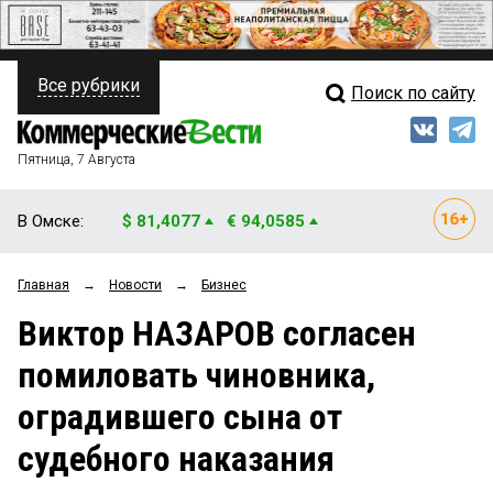
Все рубрики
Поиск по сайту
ПОЛИТИКА
Свежий выпуск
Медиа
ФИНАНСЫ
Пятница, 7 Августа
Кто есть кто
НЕДВИЖИМОСТЬ
В Омске:
$ 81,4077
€ 94,0585
Интервью
БИЗНЕС
Главная
→
Новости
→
Бизнес
Мнения
ОБЩЕСТВО
Виктор НАЗАРОВ согласен
Рейтинги
ЗАКОН
помиловать чиновника,
Блоги
НОВОСТИ КОМПАНИЙ
оградившего сына от
Архив
ПРОИСШЕСТВИЯ
судебного наказания