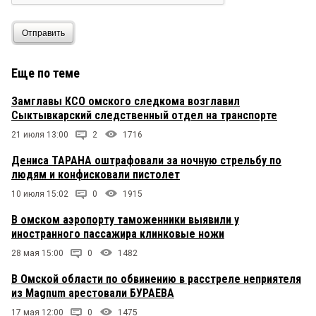
Отправить
Еще по теме
Замглавы КСО омского следкома возглавил
Сыктывкарский следственный отдел на транспорте
21 июля 13:00
2
1716
Дениса ТАРАНА оштрафовали за ночную стрельбу по
людям и конфисковали пистолет
10 июля 15:02
0
1915
В омском аэропорту таможенники выявили у
иностранного пассажира клинковые ножи
28 мая 15:00
0
1482
В Омской области по обвинению в расстреле неприятеля
из Magnum арестовали БУРАЕВА
17 мая 12:00
0
1475