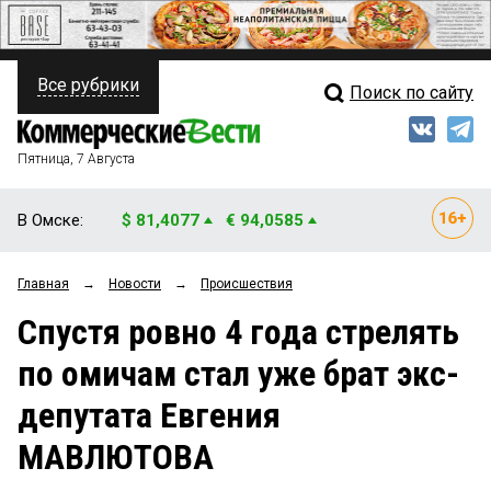
Все рубрики
Поиск по сайту
ПОЛИТИКА
Свежий выпуск
Медиа
ФИНАНСЫ
Пятница, 7 Августа
Кто есть кто
НЕДВИЖИМОСТЬ
В Омске:
$ 81,4077
€ 94,0585
Интервью
БИЗНЕС
Главная
→
Новости
→
Происшествия
Мнения
ОБЩЕСТВО
Спустя ровно 4 года стрелять
Рейтинги
ЗАКОН
по омичам стал уже брат экс-
Блоги
НОВОСТИ КОМПАНИЙ
депутата Евгения
Архив
ПРОИСШЕСТВИЯ
МАВЛЮТОВА