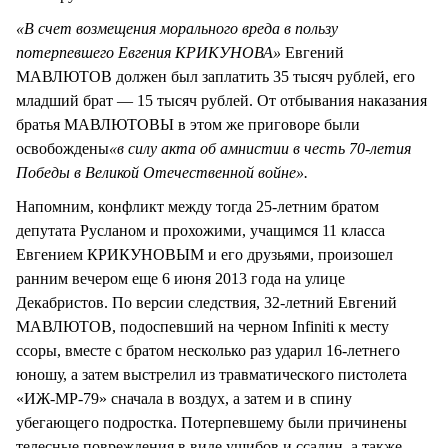
«В счет возмещения морального вреда в пользу
потерпевшего Евгения КРИКУНОВА»
Евгений
МАВЛЮТОВ должен был заплатить 35 тысяч рублей, его
младший брат — 15 тысяч рублей. От отбывания наказания
братья МАВЛЮТОВЫ в этом же приговоре были
освобождены
«в силу акта об амнистии в честь 70-летия
Победы в Великой Отечественной войне».
Напомним, конфликт между тогда 25-летним братом
депутата Русланом и прохожими, учащимся 11 класса
Евгением КРИКУНОВЫМ и его друзьями, произошел
ранним вечером еще 6 июня 2013 года на улице
Декабристов. По версии следствия, 32-летний Евгений
МАВЛЮТОВ, подоспевший на черном Infiniti к месту
ссоры, вместе с братом несколько раз ударил 16-летнего
юношу, а затем выстрелил из травматического пистолета
«ИЖ-МР-79» сначала в воздух, а затем и в спину
убегающего подростка. Потерпевшему были причинены
телесные повреждения в виде ушибов и ссадин, а также