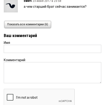
омич
23 июня 2017 в 23:58:
а чем старший брат сейчас занимается?
111
23 июня 2017 в 21:06:
Показать все комментарии (6)
арестован старший из стрелков имеется ввиду, а
не из братьев, Евгений в этот раз не стрелял
Ваш комментарий
Имя
Читателю от автора
23 июня 2017 в 14:28:
Наверное, Вы правы – убрал
«младшего».Спасибо.
Комментарий
Читатель
23 июня 2017 в 14:13:
арестован старший из стрелков – им оказался
Руслан МАВЛЮТОВ (на фото справа), младший
брат — одно с другим не вяжется.