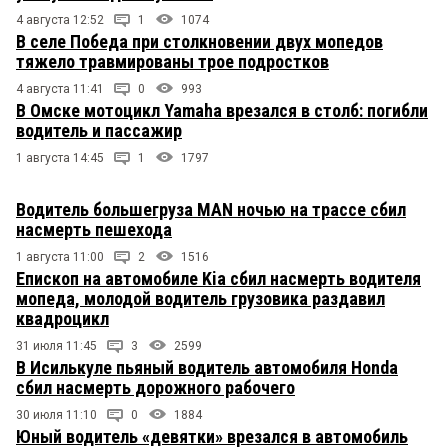
4 августа 12:52
1
1074
В селе Победа при столкновении двух мопедов
тяжело травмированы трое подростков
4 августа 11:41
0
993
В Омске мотоцикл Yamaha врезался в столб: погибли
водитель и пассажир
1 августа 14:45
1
1797
Водитель большегруза MAN ночью на трассе сбил
насмерть пешехода
1 августа 11:00
2
1516
Епископ на автомобиле Kia сбил насмерть водителя
мопеда, молодой водитель грузовика раздавил
квадроцикл
31 июля 11:45
3
2599
В Исилькуле пьяный водитель автомобиля Honda
сбил насмерть дорожного рабочего
30 июля 11:10
0
1884
Юный водитель «девятки» врезался в автомобиль