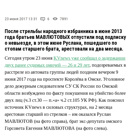
СТИЛЬ ЖИЗНИ
23 июня 2017 13:31
6
7891
После стрельбы народного избранника в июне 2013
года братьев МАВЛЮТОВЫХ отпустили под подписку
о невыезде, в этом июне Руслана, пошедшего по
стопам старшего брата, арестовали на два месяца.
Сегодня утром 23 июня
KVnews уже сообщал о задержании
двух ранее судимых омичей — 26 и 29 лет
, подозреваемых в
расстреле из автомата группы людей поздним вечером 9
июня 2017 года на проспекте Королёва в Омске. Уголовное
дело дежурным следователем СУ СК России по Омской
области возбуждено по факту покушения на убийство более
двух лиц (ч.3 ст.30 — п.«а» ч.2 ст.105 УК РФ). Как пояснил
источник KVnews в силовых структурах, на 2 месяца
арестован старший из стрелков – им оказался Руслан
МАВЛЮТОВ (на фото справа), брат экс-депутата омского
Горсовета Евгения МАВЛЮТОВА (на фото слева).