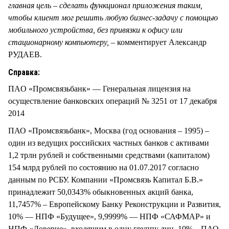
главная цель – сделать функционал приложения таким,
чтобы клиент мог решить любую бизнес-задачу с помощью
мобильного устройства, без привязки к офису или
стационарному компьютеру,
– комментирует Александр
РУДАЕВ.
Справка:
ПAO «Промсвязьбанк» — Генеральная лицензия на
осуществление банковских операций № 3251 от 17 декабря
2014
ПАО «Промсвязьбанк», Москва (год основания – 1995) –
один из ведущих российских частных банков с активами
1,2 трлн рублей и собственными средствами (капиталом)
154 млрд рублей по состоянию на 01.07.2017 согласно
данным по РСБУ. Компании «Промсвязь Капитал Б.В.»
принадлежит 50,0343% обыкновенных акций банка,
11,7457% – Европейскому Банку Реконструкции и Развития,
10% — НПФ «Будущее», 9,9999% — НПФ «САФМАР» и
НПФ «Доверие», входящим в одну группу лиц, 10% – ПАО