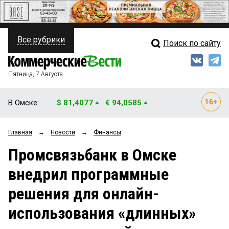
Все рубрики
Поиск по сайту
ПОЛИТИКА
Свежий выпуск
Медиа
ФИНАНСЫ
Пятница, 7 Августа
Кто есть кто
НЕДВИЖИМОСТЬ
В Омске:
$ 81,4077
€ 94,0585
Интервью
БИЗНЕС
Главная
→
Новости
→
Финансы
Мнения
ОБЩЕСТВО
Промсвязьбанк в Омске
Рейтинги
ЗАКОН
внедрил программные
Блоги
НОВОСТИ КОМПАНИЙ
решения для онлайн-
Архив
ПРОИСШЕСТВИЯ
использования «длинных»