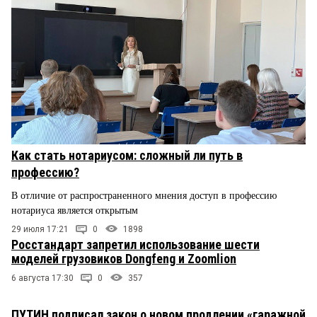
Как стать нотариусом: сложный ли путь в
профессию?
В отличие от распространенного мнения доступ в профессию
нотариуса является открытым
29 июля 17:21
0
1898
Росстандарт запретил использование шести
моделей грузовиков Dongfeng и Zoomlion
6 августа 17:30
0
357
ПУТИН подписал закон о новом продлении «гаражной