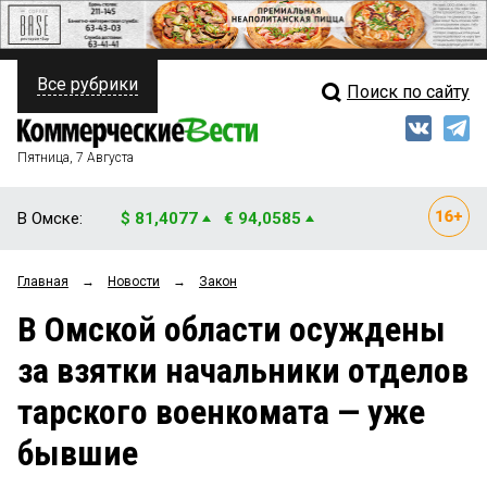
Все рубрики
Поиск по сайту
ПОЛИТИКА
Свежий выпуск
Медиа
ФИНАНСЫ
Пятница, 7 Августа
Кто есть кто
НЕДВИЖИМОСТЬ
В Омске:
$ 81,4077
€ 94,0585
Интервью
БИЗНЕС
Главная
→
Новости
→
Закон
Мнения
ОБЩЕСТВО
В Омской области осуждены
Рейтинги
ЗАКОН
за взятки начальники отделов
Блоги
НОВОСТИ КОМПАНИЙ
тарского военкомата — уже
Архив
ПРОИСШЕСТВИЯ
бывшие