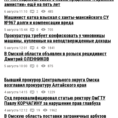
амнистии» ещё на пять лет
6 августа 11:10
2
485
Машинист катка взыскал с ханты-мансийского СУ
№967 долги и компенсации вреда
5 августа 15:44
0
705
Прокуратура требует конфисковать у чиновницы
машины, купленные на неподтвержденные доходы
5 августа 12:01
4
1841
В Омской области объявлен в розыск рецидивист
Дмитрий ОЛЕННИКОВ
5 августа 10:00
0
875
Бывший прокурор Центрального округа Омска
возглавил прокуратуру Алтайского края
4 августа 14:15
1
1229
Суд переквалифицировал статью ректору ОмГТУ
Павлу КОРЧАГИНУ за нарушение прав главбуха
4 августа 12:12
19
1962
В Омскую область поставки заграничных арбузов