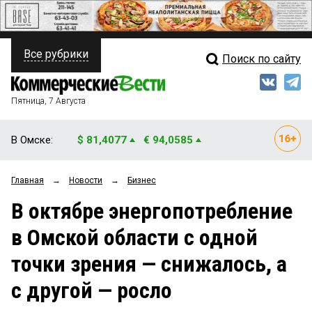
Все рубрики
Поиск по сайту
ПОЛИТИКА
Свежий выпуск
Медиа
ФИНАНСЫ
Пятница, 7 Августа
Кто есть кто
НЕДВИЖИМОСТЬ
В Омске:
$ 81,4077
€ 94,0585
Интервью
БИЗНЕС
Главная
→
Новости
→
Бизнес
Мнения
ОБЩЕСТВО
В октябре энергопотребление
Рейтинги
ЗАКОН
в Омской области с одной
Блоги
НОВОСТИ КОМПАНИЙ
точки зрения — снижалось, а
Архив
ПРОИСШЕСТВИЯ
с другой — росло