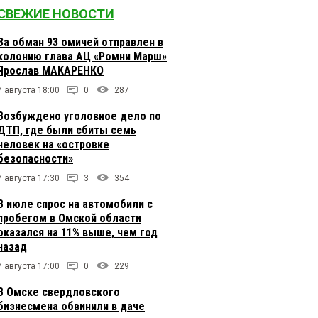
СВЕЖИЕ НОВОСТИ
За обман 93 омичей отправлен в
колонию глава АЦ «Ромни Марш»
Ярослав МАКАРЕНКО
7 августа 18:00
0
287
Возбуждено уголовное дело по
ДТП, где были сбиты семь
человек на «островке
безопасности»
7 августа 17:30
3
354
В июле спрос на автомобили с
пробегом в Омской области
оказался на 11% выше, чем год
назад
7 августа 17:00
0
229
В Омске свердловского
бизнесмена обвинили в даче