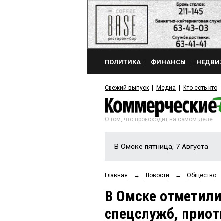
ПОЛИТИКА
ФИНАНСЫ
НЕДВИ
Свежий выпуск
Медиа
Кто есть кто
О том, что происходит на самом деле
В Омске пятница, 7 Августа
Главная
→
Новости
→
Общество
В Омске отметили
спецслужб, приот