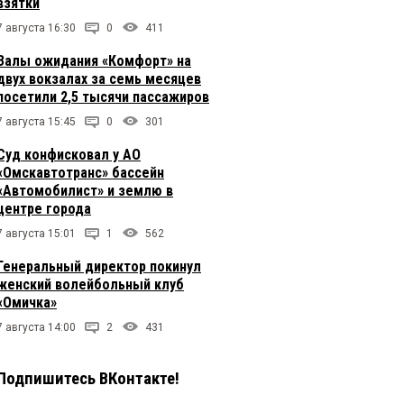
взятки
7 августа 16:30
0
411
Залы ожидания «Комфорт» на
двух вокзалах за семь месяцев
посетили 2,5 тысячи пассажиров
7 августа 15:45
0
301
Суд конфисковал у АО
«Омскавтотранс» бассейн
«Автомобилист» и землю в
центре города
7 августа 15:01
1
562
Генеральный директор покинул
женский волейбольный клуб
«Омичка»
7 августа 14:00
2
431
Подпишитесь ВКонтакте!