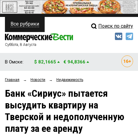
Все рубрики
Поиск по сайту
ПОЛИТИКА
Свежий выпуск
Медиа
ФИНАНСЫ
Суббота, 8 Августа
Кто есть кто
НЕДВИЖИМОСТЬ
В Омске:
$ 82,1665
€ 94,8366
Интервью
БИЗНЕС
Главная
→
Новости
→
Недвижимость
Мнения
ОБЩЕСТВО
Банк «Сириус» пытается
Рейтинги
ЗАКОН
высудить квартиру на
Блоги
НОВОСТИ КОМПАНИЙ
Тверской и недополученную
Архив
ПРОИСШЕСТВИЯ
плату за ее аренду