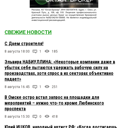
СВЕЖИЕ НОВОСТИ
С Днем строителя!
8 августа 18:00
1
185
Эльвира НАБИУЛЛИНА: «Некоторые компании даже в
убыток себе пытаются удержать рабочую силу на
производствах, хотя спрос в их секторах объективно
падает»
8 августа 16:45
1
251
В Омске остро встал запрос на площадки для
мероприятий – нужно что-то кроме Любинского
проспекта
8 августа 15:30
0
418
Юрий ИЦКОВ, народный артист РФ: «Когда достигаешь