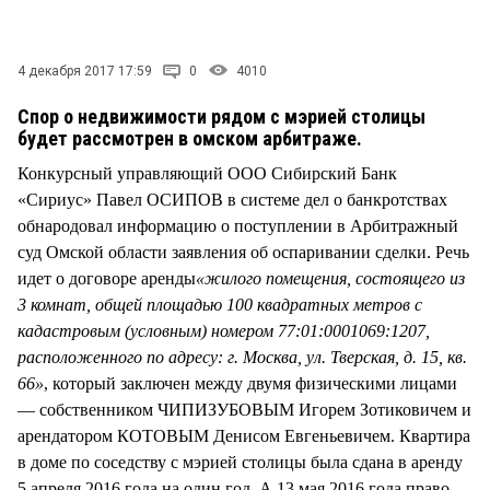
СТИЛЬ ЖИЗНИ
4 декабря 2017 17:59
0
4010
Спор о недвижимости рядом с мэрией столицы
будет рассмотрен в омском арбитраже.
Конкурсный управляющий ООО Сибирский Банк
«Сириус» Павел ОСИПОВ в системе дел о банкротствах
обнародовал информацию о поступлении в Арбитражный
суд Омской области заявления об оспаривании сделки. Речь
идет о договоре аренды
«жилого помещения, состоящего из
3 комнат, общей площадью 100 квадратных метров с
кадастровым (условным) номером 77:01:0001069:1207,
расположенного по адресу: г. Москва, ул. Тверская, д. 15, кв.
66»
, который заключен между двумя физическими лицами
— собственником ЧИПИЗУБОВЫМ Игорем Зотиковичем и
арендатором КОТОВЫМ Денисом Евгеньевичем. Квартира
в доме по соседству с мэрией столицы была сдана в аренду
5 апреля 2016 года на один год. А 13 мая 2016 года право