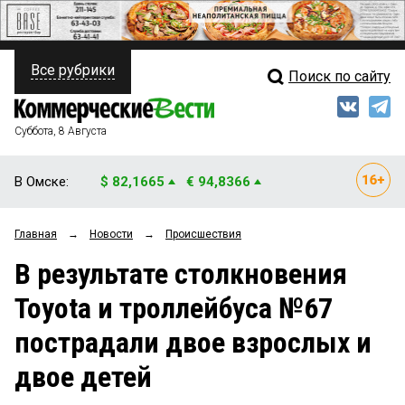
Все рубрики
Поиск по сайту
ПОЛИТИКА
Свежий выпуск
Медиа
ФИНАНСЫ
Суббота, 8 Августа
Кто есть кто
НЕДВИЖИМОСТЬ
В Омске:
$ 82,1665
€ 94,8366
Интервью
БИЗНЕС
Главная
→
Новости
→
Происшествия
Мнения
ОБЩЕСТВО
В результате столкновения
Рейтинги
ЗАКОН
Toyota и троллейбуса №67
Блоги
НОВОСТИ КОМПАНИЙ
пострадали двое взрослых и
Архив
ПРОИСШЕСТВИЯ
двое детей