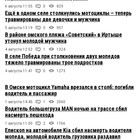
6 августа 11:55
0
829
Ещё в одном селе столкнулись мотоциклы – теперь
травмированы две девочки и мужчина
5 августа 13:19
0
957
В районе омского пляжа «Советский» в Иртыше
утонул молодой мужчина
4 августа 12:52
1
1324
В селе Победа при столкновении двух мопедов
тяжело травмированы трое подростков
4 августа 11:41
0
1273
В Омске мотоцикл Yamaha врезался в столб: погибли
водитель и пассажир
1 августа 14:45
1
2060
Водитель большегруза MAN ночью на трассе сбил
насмерть пешехода
1 августа 11:00
2
1766
Епископ на автомобиле Kia сбил насмерть водителя
мопеда, молодой водитель грузовика раздавил