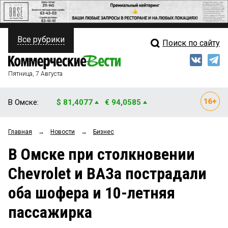
Все рубрики
Поиск по сайту
ПОЛИТИКА
Свежий выпуск
Медиа
ФИНАНСЫ
Пятница, 7 Августа
Кто есть кто
НЕДВИЖИМОСТЬ
В Омске:
$ 81,4077
€ 94,0585
Интервью
БИЗНЕС
Главная
→
Новости
→
Бизнес
Мнения
ОБЩЕСТВО
В Омске при столкновении
Рейтинги
ЗАКОН
Chevrolet и ВАЗа пострадали
Блоги
НОВОСТИ КОМПАНИЙ
оба шофера и 10-летняя
Архив
ПРОИСШЕСТВИЯ
пассажирка