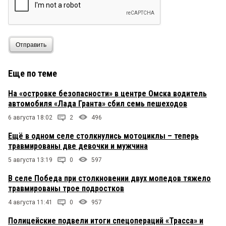
Отправить
Еще по теме
На «островке безопасности» в центре Омска водитель
автомобиля «Лада Гранта» сбил семь пешеходов
6 августа 18:02
2
496
Ещё в одном селе столкнулись мотоциклы – теперь
травмированы две девочки и мужчина
5 августа 13:19
0
597
В селе Победа при столкновении двух мопедов тяжело
травмированы трое подростков
4 августа 11:41
0
957
Полицейские подвели итоги спецопераций «Трасса» и