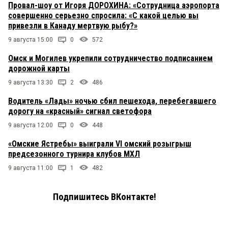
Провал-шоу от Игоря ДОРОХИНА: «Сотрудница аэропорта
совершенно серьезно спросила: «С какой целью вы
привезли в Канаду мертвую рыбу?»
9 августа 15:00
0
572
Омск и Могилев укрепили сотрудничество подписанием
дорожной карты
9 августа 13:30
2
486
Водитель «Лады» ночью сбил пешехода, перебегавшего
дорогу на «красный» сигнал светофора
9 августа 12:00
0
448
«Омские Ястребы» выиграли VI омский розыгрыш
предсезонного турнира клубов МХЛ
9 августа 11:00
1
482
Подпишитесь ВКонтакте!