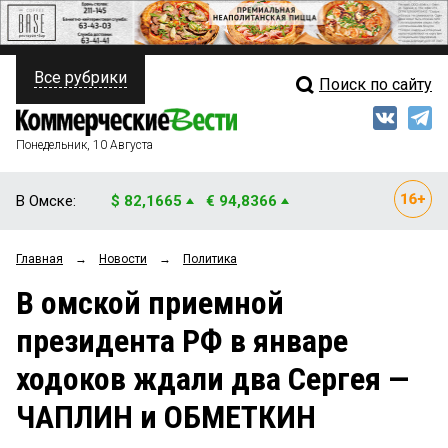
Все рубрики
Поиск по сайту
ПОЛИТИКА
Свежий выпуск
Медиа
ФИНАНСЫ
Понедельник, 10 Августа
Кто есть кто
НЕДВИЖИМОСТЬ
В Омске:
$ 82,1665
€ 94,8366
Интервью
БИЗНЕС
Главная
→
Новости
→
Политика
Мнения
ОБЩЕСТВО
В омской приемной
Рейтинги
ЗАКОН
президента РФ в январе
Блоги
НОВОСТИ КОМПАНИЙ
ходоков ждали два Сергея —
Архив
ПРОИСШЕСТВИЯ
ЧАПЛИН и ОБМЕТКИН