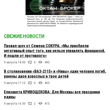
СВЕЖИЕ НОВОСТИ
Провал-шоу от Семена СОКУРА: «Мы приобрели
негативный опыт того, как нельзя управлять франшизой.
И пошли от противного»
9 августа 18:00
0
490
В столкновении «ВАЗ-2115» и «Нивы» один человек погиб,
ранены двое взрослых и трое детей
9 августа 17:15
0
409
Елизавета КРИВОЩЕКОВА: Для Москвы все праздники
едины
9 августа 16:30
2
415