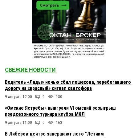
СВЕЖИЕ НОВОСТИ
Водитель «Лады» ночью сбил пешехода, перебегавшего
дорогу на «красный» сигнал светофора
9 августа 12:00
0
130
«Омские Ястребы» выиграли VI омский розыгрыш
предсезонного турнира клубов МХЛ
9 августа 11:00
0
163
В Либеров-центре завершают лето "Летним