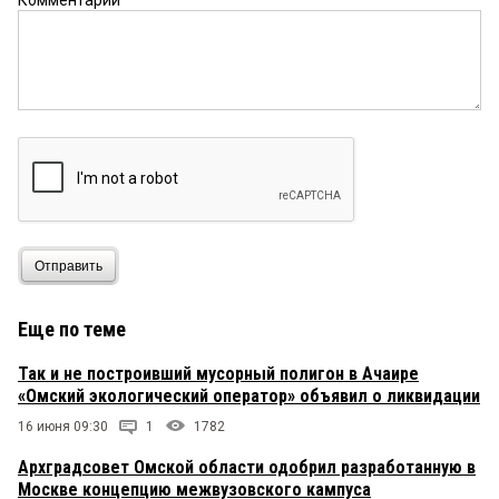
Комментарий
Отправить
Еще по теме
Так и не построивший мусорный полигон в Ачаире
«Омский экологический оператор» объявил о ликвидации
16 июня 09:30
1
1782
Архградсовет Омской области одобрил разработанную в
Москве концепцию межвузовского кампуса