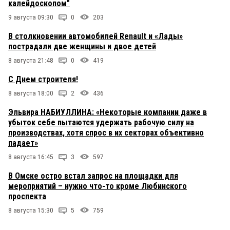
калейдоскопом"
9 августа 09:30
0
203
В столкновении автомобилей Renault и «Лады»
пострадали две женщины и двое детей
8 августа 21:48
0
419
С Днем строителя!
8 августа 18:00
2
436
Эльвира НАБИУЛЛИНА: «Некоторые компании даже в
убыток себе пытаются удержать рабочую силу на
производствах, хотя спрос в их секторах объективно
падает»
8 августа 16:45
3
597
В Омске остро встал запрос на площадки для
мероприятий – нужно что-то кроме Любинского
проспекта
8 августа 15:30
5
759