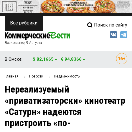
Все рубрики
Поиск по сайту
ПОЛИТИКА
Свежий выпуск
Медиа
ФИНАНСЫ
Воскресенье, 9 Августа
Кто есть кто
НЕДВИЖИМОСТЬ
В Омске:
$ 82,1665
€ 94,8366
Интервью
БИЗНЕС
Главная
→
Новости
→
Недвижимость
Мнения
ОБЩЕСТВО
Нереализуемый
Рейтинги
ЗАКОН
«приватизаторски» кинотеатр
Блоги
НОВОСТИ КОМПАНИЙ
«Сатурн» надеются
Архив
ПРОИСШЕСТВИЯ
пристроить «по-