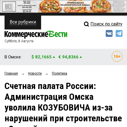
Все рубрики
Поиск по сайту
ПОЛИТИКА
Свежий выпуск
Медиа
ФИНАНСЫ
Суббота, 8 Августа
Кто есть кто
НЕДВИЖИМОСТЬ
В Омске:
$ 82,1665
€ 94,8366
Интервью
БИЗНЕС
Главная
→
Новости
→
Политика
Мнения
ОБЩЕСТВО
Счетная палата России:
Рейтинги
ЗАКОН
Администрация Омска
Блоги
НОВОСТИ КОМПАНИЙ
уволила КОЗУБОВИЧА из-за
Архив
ПРОИСШЕСТВИЯ
нарушений при строительстве