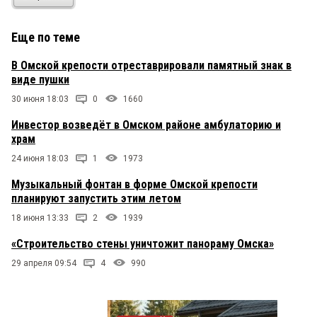
Читатель
16 мая 2018 в 08:33:
Еще по теме
А суперомск в этом Мединского и Голушко
обвиняет.
В Омской крепости отреставрировали памятный знак в
виде пушки
30 июня 18:03
0
1660
Инвестор возведёт в Омском районе амбулаторию и
храм
24 июня 18:03
1
1973
Музыкальный фонтан в форме Омской крепости
планируют запустить этим летом
18 июня 13:33
2
1939
«Строительство стены уничтожит панораму Омска»
29 апреля 09:54
4
990