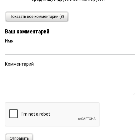
http://kvnews.ru/img/tpl/ava/ava3.jpg
16 мая 2018 в
Показать все комментарии (8)
19:27:
козубович должен быть на нарах!
Ваш комментарий
Имя
читатель
16 мая 2018 в 13:47:
Кто с него высчитает? У него жена финансовым
директором у Турманидзе работает. Так что он
опытный.
Комментарий
D
16 мая 2018 в 13:31:
Пусть схитрили, но отказ от гарантийных
обязательств — «кидок». За это спрашивают. В
случае с муниципалитетом — по Закону.
Высчитать с Козубовича всю сумму))))
Кук
16 мая 2018 в 10:23:
Если по нашим законам работать, ничего
вовремя не построишь, а волчий билет получишь
в 99,9%.
Отправить