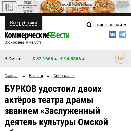
Все рубрики
Поиск по сайту
ПОЛИТИКА
Свежий выпуск
Медиа
ФИНАНСЫ
Воскресенье, 9 Августа
Кто есть кто
НЕДВИЖИМОСТЬ
В Омске:
$ 82,1665
€ 94,8366
Интервью
БИЗНЕС
Главная
→
Новости
→
Стиль жизни
Мнения
ОБЩЕСТВО
БУРКОВ удостоил двоих
Рейтинги
ЗАКОН
актёров театра драмы
Блоги
НОВОСТИ КОМПАНИЙ
званием «Заслуженный
Архив
ПРОИСШЕСТВИЯ
деятель культуры Омской
СТИЛЬ ЖИЗНИ