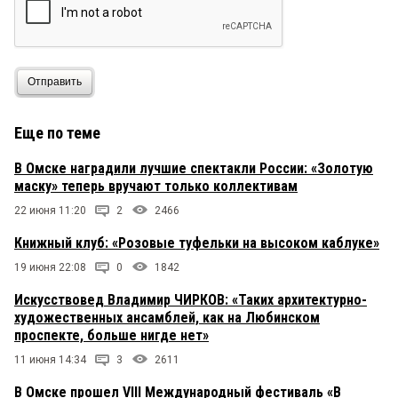
Отправить
Еще по теме
В Омске наградили лучшие спектакли России: «Золотую
маску» теперь вручают только коллективам
22 июня 11:20
2
2466
Книжный клуб: «Розовые туфельки на высоком каблуке»
19 июня 22:08
0
1842
Искусствовед Владимир ЧИРКОВ: «Таких архитектурно-
художественных ансамблей, как на Любинском
проспекте, больше нигде нет»
11 июня 14:34
3
2611
В Омске прошел VIII Международный фестиваль «В