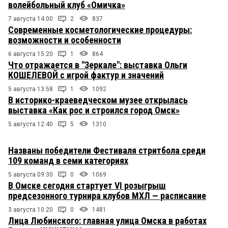
волейбольный клуб «Омичка»
7 августа 14:00
2
837
Современные косметологические процедуры:
возможности и особенности
6 августа 15:20
1
864
Что отражается в "Зеркале": выставка Ольги
КОШЕЛЕВОЙ с игрой фактур и значений
5 августа 13:58
1
1092
В историко-краеведческом музее открылась
выставка «Как рос и строился город Омск»
5 августа 12:40
5
1310
Названы победители Фестиваля стритбола среди
109 команд в семи категориях
5 августа 09:30
0
1069
В Омске сегодня стартует VI розыгрыш
предсезонного турнира клубов МХЛ — расписание
3 августа 10:20
0
1481
Лица Любинского: главная улица Омска в работах