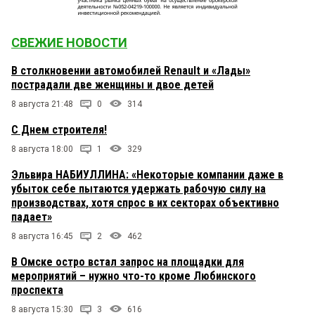
СВЕЖИЕ НОВОСТИ
В столкновении автомобилей Renault и «Лады»
пострадали две женщины и двое детей
8 августа 21:48
0
314
С Днем строителя!
8 августа 18:00
1
329
Эльвира НАБИУЛЛИНА: «Некоторые компании даже в
убыток себе пытаются удержать рабочую силу на
производствах, хотя спрос в их секторах объективно
падает»
8 августа 16:45
2
462
В Омске остро встал запрос на площадки для
мероприятий – нужно что-то кроме Любинского
проспекта
8 августа 15:30
3
616